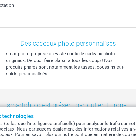
actation
Des cadeaux photo personnalisés
smartphoto propose un vaste choix de cadeaux photo
originaux. De quoi faire plaisir à tous les coups! Nos
produits phares sont notamment les tasses, coussins et t-
shirts personnalisés.
smartphoto est présent partout en Europe :
es technologies
eland
-
Nederland
-
Norge
-
Österreich
-
Schweiz
-
Suisse
-
Switzerla
telles que l'intelligence artificielle) pour analyser le trafic sur n
sociaux. Nous partageons également des informations relatives à vo
sociaux. Pour en savoir plus sur notre politique en matière de cooki