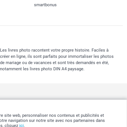
smartbonus
Les livres photo racontent votre propre histoire. Faciles à
créer en ligne, ils sont parfaits pour immortaliser les photos
de mariage ou de vacances et sont très demandés en été,
notamment les livres photo DIN A4 paysage.
nd
-
Suomi
-
Sverige
-
United Kingdom
-
Other Countries
otre site web, personnaliser nos contenus et publicités et
tre navigation sur notre site avec nos partenaires dans
es, cliquez
ici
.