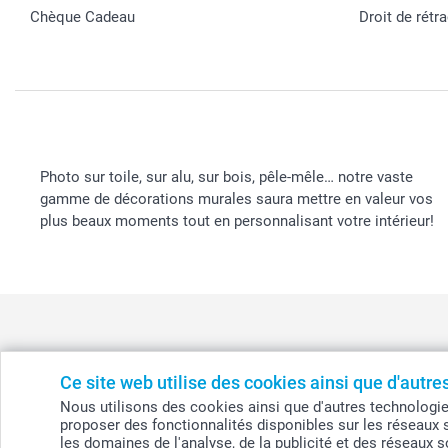
Chèque Cadeau
Droit de rétr
Photo sur toile, sur alu, sur bois, pêle-mêle… notre vaste
gamme de décorations murales saura mettre en valeur vos
plus beaux moments tout en personnalisant votre intérieur!
Ce site web utilise des cookies ainsi que d'autr
België
-
Belgique
-
Danmark
-
Deutschland
-
France
-
Ir
Nous utilisons des cookies ainsi que d'autres technologies (
proposer des fonctionnalités disponibles sur les réseaux 
les domaines de l'analyse, de la publicité et des réseaux 