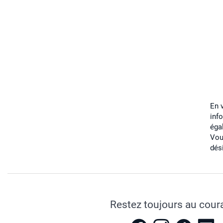
En 
inf
éga
Vou
dés
Restez toujours au cour