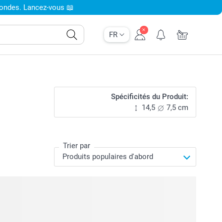
condes. Lancez-vous 📖
FR
Spécificités du Produit:
14,5
7,5 cm
Trier par