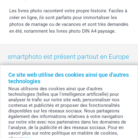
smartbonus
Les livres photo racontent votre propre histoire. Faciles à
créer en ligne, ils sont parfaits pour immortaliser les
photos de mariage ou de vacances et sont très demandés
en été, notamment les livres photo DIN A4 paysage.
smartphoto est présent partout en Europe
:
Ce site web utilise des cookies ainsi que d'autres
België
-
Belgique
-
Danmark
-
Deutschland
-
France
-
Ireland
technologies
-
Nederland
-
Norge
-
Österreich
-
Schweiz
-
Suisse
-
Nous utilisons des cookies ainsi que d'autres
Switzerland
-
Suomi
-
Sverige
-
United Kingdom
-
technologies (telles que l'intelligence artificielle) pour
Other Countries
analyser le trafic sur notre site web, personnaliser nos
contenus et publicités et proposer des fonctionnalités
disponibles sur les réseaux sociaux. Nous partageons
également des informations relatives à votre navigation
Tous les prix sont en francs suisses (CHF), TVA incluse et hors frais de port.
sur notre site avec nos partenaires dans les domaines de
l'analyse, de la publicité et des réseaux sociaux. Pour en
savoir plus sur notre politique en matière de cookies,