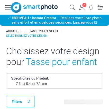
🪄
NOUVEAU : Instant Creator
– Réalisez votre livre photo
sans effort et en quelques secondes. Lancez-vous 📖
ACCUEIL
TASSE POUR ENFANT
SÉLECTIONNEZ VOTRE DESIGN
Choisissez votre design
pour
Tasse pour enfant
Spécificités du Produit:
7,5
0,4
7,1 cm
Filters
24 modèles disponibles