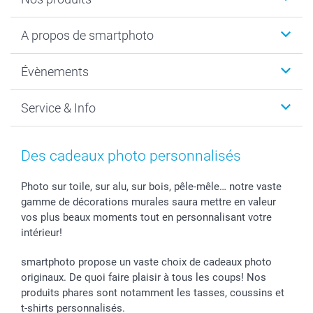
Livre photo
A propos de smartphoto
Cadeaux photo
Photo sur toile, Poster & Pêle-mêle
Qui sommes-nous?
Évènements
MyNameBook
Durabilité
Faire-part & Cartes
Protection des données
Noël
Service & Info
Développement photo & Tirage photo
Gestion des cookies
Nouvel An
Coques smartphone
Conditions
Saint-Valentin
Contact & FAQ
Cadres photo & accessoires déco
Mentions Légales
Fête des Mères
Tarifs et frais de livraison
Des cadeaux photo personnalisés
Calendrier photos & Agendas photo
Presse
Fête des Pères
Livraison
Stickers & Etiquettes
Affiliation
Confirmation ou communion
Livraison en 48 heures
Photo sur toile, sur alu, sur bois, pêle-mêle… notre vaste
gamme de décorations murales saura mettre en valeur
Chèque Cadeau
Investor Relations
Mariage
Modes de Paiement
vos plus beaux moments tout en personnalisant votre
B2B smartbusiness
Fête d'anniversaire
Identifiez-vous
intérieur!
Droit de rétractation
Collection naissance
Plan du site
Tous les évènements
Statut de ma commande
smartphoto propose un vaste choix de cadeaux photo
smarfriends
originaux. De quoi faire plaisir à tous les coups! Nos
produits phares sont notamment les tasses, coussins et
smartgarantie
t-shirts personnalisés.