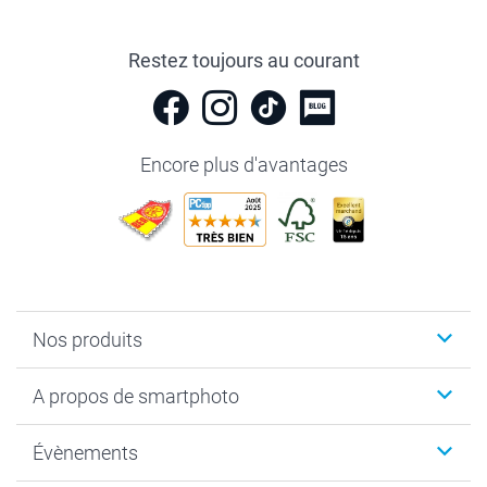
Restez toujours au courant
Encore plus d'avantages
Nos produits
Livre photo
A propos de smartphoto
Cadeaux photo
Photo sur toile, Poster & Pêle-mêle
Qui sommes-nous?
Évènements
MyNameBook
Durabilité