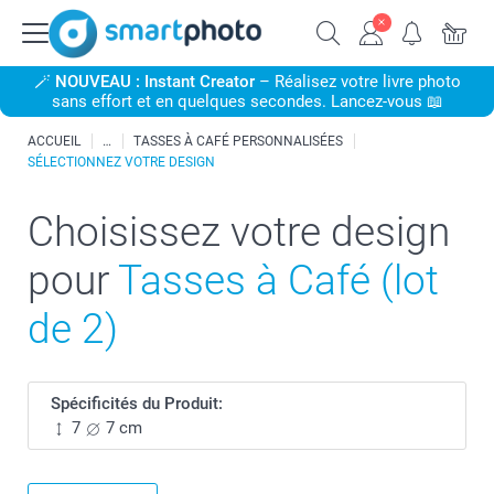
🪄
NOUVEAU : Instant Creator
– Réalisez votre livre photo
sans effort et en quelques secondes. Lancez-vous 📖
ACCUEIL
TASSES À CAFÉ PERSONNALISÉES
SÉLECTIONNEZ VOTRE DESIGN
Choisissez votre design
pour
Tasses à Café (lot
de 2)
Spécificités du Produit:
7
7 cm