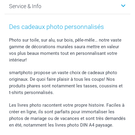
Faire-part & Cartes
Protection des données
Noël
Service & Info
Développement photo & Tirage photo
Gestion des cookies
Nouvel An
Coques smartphone
Conditions
Saint-Valentin
Contact & FAQ
Cadres photo & accessoires déco
Mentions Légales
Fête des Mères
Tarifs et frais de livraison
Des cadeaux photo personnalisés
Calendrier photos & Agendas photo
Presse
Fête des Pères
Livraison
Stickers & Etiquettes
Affiliation
Confirmation ou communion
Livraison en 48 heures
Photo sur toile, sur alu, sur bois, pêle-mêle… notre vaste
gamme de décorations murales saura mettre en valeur
Chèque Cadeau
Investor Relations
Mariage
Modes de Paiement
vos plus beaux moments tout en personnalisant votre
B2B smartbusiness
Fête d'anniversaire
Identifiez-vous
intérieur!
Droit de rétractation
Collection naissance
Plan du site
Tous les évènements
Statut de ma commande
smartphoto propose un vaste choix de cadeaux photo
smarfriends
originaux. De quoi faire plaisir à tous les coups! Nos
produits phares sont notamment les tasses, coussins et
smartgarantie
t-shirts personnalisés.
smartbonus
Les livres photo racontent votre propre histoire. Faciles à
créer en ligne, ils sont parfaits pour immortaliser les
photos de mariage ou de vacances et sont très demandés
en été, notamment les livres photo DIN A4 paysage.