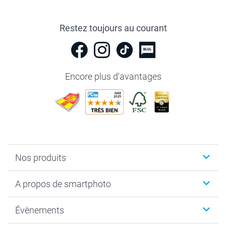
Restez toujours au courant
Encore plus d'avantages
Nos produits
Livre photo
A propos de smartphoto
Cadeaux photo
Photo sur toile, Poster & Pêle-mêle
Qui sommes-nous?
Évènements
MyNameBook
Durabilité