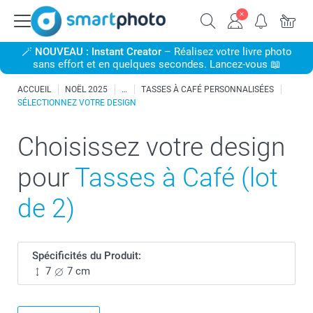
🪄
NOUVEAU : Instant Creator
– Réalisez votre livre photo
sans effort et en quelques secondes. Lancez-vous 📖
ACCUEIL
NOËL 2025
TASSES À CAFÉ PERSONNALISÉES
SÉLECTIONNEZ VOTRE DESIGN
Choisissez votre design
pour
Tasses à Café (lot
de 2)
Spécificités du Produit:
7
7 cm