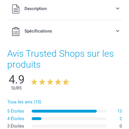
Tous les prix sont en francs suisses (CHF), TVA incluse et
Description
hors frais de port.
Spécifications
Avis Trusted Shops sur les
produits
4.9
SUR
5
Tous les avis (15)
5 Étoiles
13
4 Étoiles
2
3 Étoiles
0