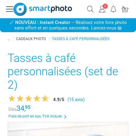
🪄
NOUVEAU : Instant Creator
– Réalisez votre livre photo
sans effort et en quelques secondes. Lancez-vous 📖
CADEAUX PHOTO
TASSES À CAFÉ PERSONNALISÉES
Tasses à café
personnalisées (set de
2)
4.9
/
5
(15 avis)
34,
95
Dès
Frais de port en sus, TVA incluse