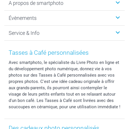
A propos de smartphoto
Cadeaux photo
Photo sur toile, Poster & Pêle-mêle
Qui sommes-nous?
Évènements
MyNameBook
Durabilité
Faire-part & Cartes
Protection des données
Noël
Service & Info
Développement photo & Tirage photo
Gestion des cookies
Nouvel An
Coques smartphone
Conditions
Saint-Valentin
Contact & FAQ
Cadres photo & accessoires déco
Mentions Légales
Fête des Mères
Tarifs et frais de livraison
Tasses à Café personnalisées
Calendrier photos & Agendas photo
Presse
Fête des Pères
Livraison
Avec smartphoto, le spécialiste du Livre Photo en ligne et
Stickers & Etiquettes
Affiliation
Confirmation ou communion
Livraison en 48 heures
du développement photo numérique, donnez vie à vos
Chèque Cadeau
Investor Relations
Mariage
Modes de Paiement
photos sur des Tasses à Café personnalisées avec vos
B2B smartbusiness
Fête d'anniversaire
Identifiez-vous
propres photos. C'est une idée cadeau originale à offrir
Droit de rétractation
Collection naissance
Plan du site
aux grands-parents, ils pourront ainsi contempler le
visage de leurs petits enfants tout en se relaxant autour
Tous les évènements
Statut de ma commande
d'un bon café. Les Tasses à Café sont livrées avec des
smarfriends
soucoupes en céramique, pour une utilisation immédiate !
smartgarantie
smartbonus
Des cadeaux photo personnalisés