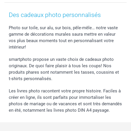
Coques smartphone
Conditions
Saint-Valentin
Contact & FAQ
Cadres photo & accessoires déco
Mentions Légales
Fête des Mères
Tarifs et frais de livraison
Des cadeaux photo personnalisés
Calendrier photos & Agendas photo
Presse
Fête des Pères
Livraison
Stickers & Etiquettes
Affiliation
Confirmation ou communion
Livraison en 48 heures
Photo sur toile, sur alu, sur bois, pêle-mêle… notre vaste
gamme de décorations murales saura mettre en valeur
Chèque Cadeau
Investor Relations
Mariage
Modes de Paiement
vos plus beaux moments tout en personnalisant votre
B2B smartbusiness
Fête d'anniversaire
Identifiez-vous
intérieur!
Droit de rétractation
Collection naissance
Plan du site
Tous les évènements
Statut de ma commande
smartphoto propose un vaste choix de cadeaux photo
smarfriends
originaux. De quoi faire plaisir à tous les coups! Nos
produits phares sont notamment les tasses, coussins et
smartgarantie
t-shirts personnalisés.
smartbonus
Les livres photo racontent votre propre histoire. Faciles à
créer en ligne, ils sont parfaits pour immortaliser les
photos de mariage ou de vacances et sont très demandés
en été, notamment les livres photo DIN A4 paysage.