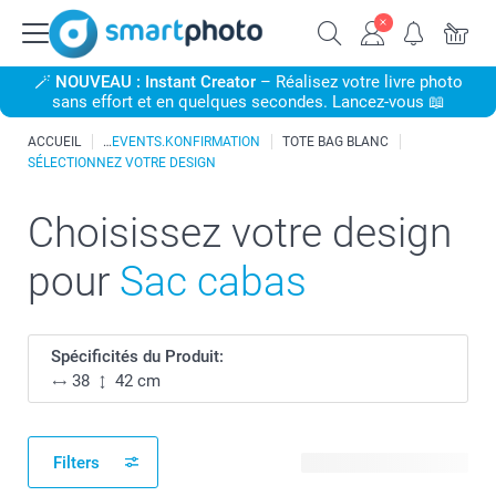
🪄
NOUVEAU : Instant Creator
– Réalisez votre livre photo
sans effort et en quelques secondes. Lancez-vous 📖
ACCUEIL
EVENTS.KONFIRMATION
TOTE BAG BLANC
SÉLECTIONNEZ VOTRE DESIGN
Choisissez votre design
pour
Sac cabas
Spécificités du Produit:
38
42 cm
Filters
4 modèles disponibles