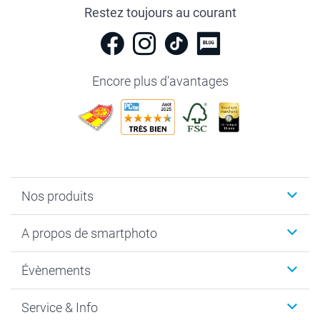
Restez toujours au courant
Encore plus d'avantages
Nos produits
Livre photo
A propos de smartphoto
Cadeaux photo
Photo sur toile, Poster & Pêle-mêle
Qui sommes-nous?
Évènements
MyNameBook
Durabilité
Faire-part & Cartes
Protection des données
Noël
Service & Info
Développement photo & Tirage photo
Gestion des cookies
Nouvel An