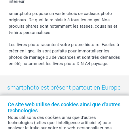
intérieur!
Droit de rétractation
Collection naissance
Plan du site
Tous les évènements
Statut de ma commande
smartphoto propose un vaste choix de cadeaux photo
smarfriends
originaux. De quoi faire plaisir à tous les coups! Nos
produits phares sont notamment les tasses, coussins et
smartgarantie
t-shirts personnalisés.
smartbonus
Les livres photo racontent votre propre histoire. Faciles à
créer en ligne, ils sont parfaits pour immortaliser les
photos de mariage ou de vacances et sont très demandés
en été, notamment les livres photo DIN A4 paysage.
smartphoto est présent partout en Europe
:
Ce site web utilise des cookies ainsi que d'autres
België
-
Belgique
-
Danmark
-
Deutschland
-
France
-
Ireland
technologies
-
Nederland
-
Norge
-
Österreich
-
Schweiz
-
Suisse
-
Nous utilisons des cookies ainsi que d'autres
Switzerland
-
Suomi
-
Sverige
-
United Kingdom
-
technologies (telles que l'intelligence artificielle) pour
Other Countries
analyser le trafic sur notre site web, personnaliser nos