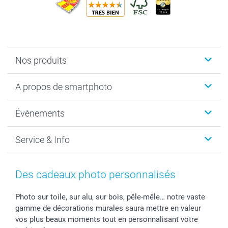
Nos produits
Livre photo
A propos de smartphoto
Cadeaux photo
Photo sur toile, Poster & Pêle-mêle
Qui sommes-nous?
Évènements
MyNameBook
Durabilité
Faire-part & Cartes
Protection des données
Noël
Service & Info
Développement photo & Tirage photo
Gestion des cookies
Nouvel An
Coques smartphone
Conditions
Saint-Valentin
Contact & FAQ
Cadres photo & accessoires déco
Mentions Légales
Fête des Mères
Tarifs et frais de livraison
Des cadeaux photo personnalisés
Calendrier photos & Agendas photo
Presse
Fête des Pères
Livraison
Stickers & Etiquettes
Affiliation
Confirmation ou communion
Livraison en 48 heures
Photo sur toile, sur alu, sur bois, pêle-mêle… notre vaste
gamme de décorations murales saura mettre en valeur
Chèque Cadeau
Investor Relations
Mariage
Modes de Paiement
vos plus beaux moments tout en personnalisant votre
B2B smartbusiness
Fête d'anniversaire
Identifiez-vous