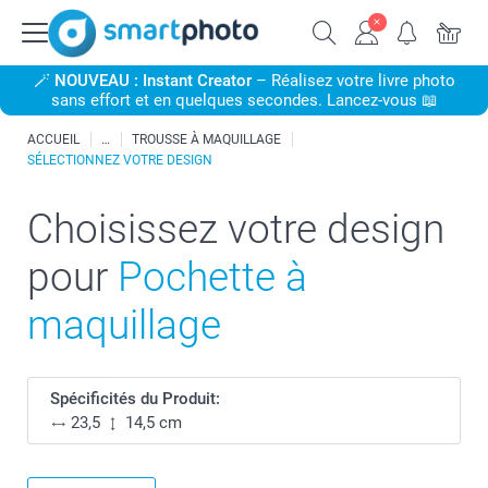
🪄
NOUVEAU : Instant Creator
– Réalisez votre livre photo
sans effort et en quelques secondes. Lancez-vous 📖
ACCUEIL
TROUSSE À MAQUILLAGE
SÉLECTIONNEZ VOTRE DESIGN
Choisissez votre design
pour
Pochette à
maquillage
Spécificités du Produit:
23,5
14,5 cm