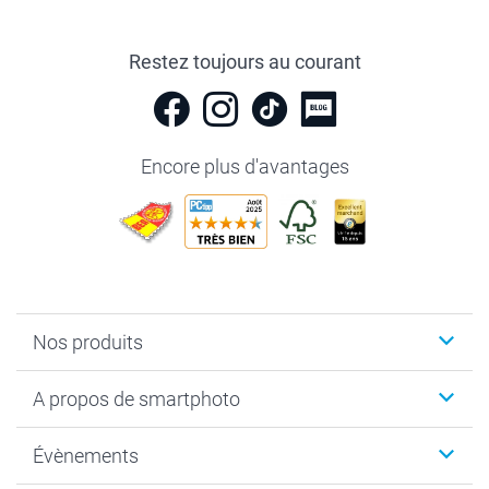
Restez toujours au courant
Encore plus d'avantages
Nos produits
Livre photo
A propos de smartphoto
Cadeaux photo
Photo sur toile, Poster & Pêle-mêle
Qui sommes-nous?
Évènements
MyNameBook
Durabilité