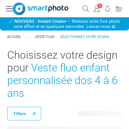
🪄
NOUVEAU : Instant Creator
– Réalisez votre livre photo
sans effort et en quelques secondes. Lancez-vous 📖
ACCUEIL
VESTE FLUO
SÉLECTIONNEZ VOTRE DESIGN
Choisissez votre design
pour
Veste fluo enfant
personnalisée dos 4 à 6
ans
Filters
5 modèles disponibles