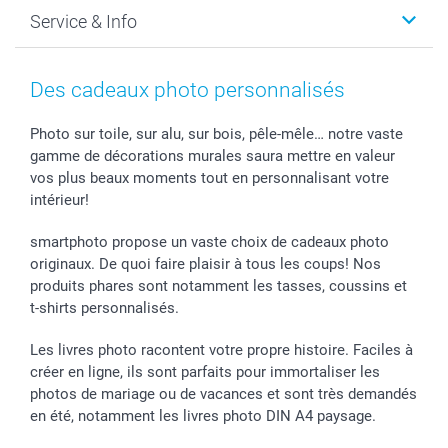
Faire-part & Cartes
Protection des données
Noël
Service & Info
Développement photo & Tirage photo
Gestion des cookies
Nouvel An
Coques smartphone
Conditions
Saint-Valentin
Contact & FAQ
Cadres photo & accessoires déco
Mentions Légales
Fête des Mères
Tarifs et frais de livraison
Des cadeaux photo personnalisés
Calendrier photos & Agendas photo
Presse
Fête des Pères
Livraison
Stickers & Etiquettes
Affiliation
Confirmation ou communion
Livraison en 48 heures
Photo sur toile, sur alu, sur bois, pêle-mêle… notre vaste
gamme de décorations murales saura mettre en valeur
Chèque Cadeau
Investor Relations
Mariage
Modes de Paiement
vos plus beaux moments tout en personnalisant votre
B2B smartbusiness
Fête d'anniversaire
Identifiez-vous
intérieur!
Droit de rétractation
Collection naissance
Plan du site
Tous les évènements
Statut de ma commande
smartphoto propose un vaste choix de cadeaux photo
smarfriends
originaux. De quoi faire plaisir à tous les coups! Nos
produits phares sont notamment les tasses, coussins et
smartgarantie
t-shirts personnalisés.
smartbonus
Les livres photo racontent votre propre histoire. Faciles à
créer en ligne, ils sont parfaits pour immortaliser les
photos de mariage ou de vacances et sont très demandés
en été, notamment les livres photo DIN A4 paysage.