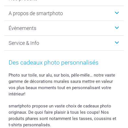
Livre photo
A propos de smartphoto
Cadeaux photo
Photo sur toile, Poster & Pêle-mêle
Qui sommes-nous?
Évènements
MyNameBook
Durabilité
Faire-part & Cartes
Protection des données
Noël
Service & Info
Développement photo & Tirage photo
Gestion des cookies
Nouvel An
Coques smartphone
Conditions
Saint-Valentin
Contact & FAQ
Cadres photo & accessoires déco
Mentions Légales
Fête des Mères
Tarifs et frais de livraison
Des cadeaux photo personnalisés
Calendrier photos & Agendas photo
Presse
Fête des Pères
Livraison
Stickers & Etiquettes
Affiliation
Confirmation ou communion
Livraison en 48 heures
Photo sur toile, sur alu, sur bois, pêle-mêle… notre vaste
gamme de décorations murales saura mettre en valeur
Chèque Cadeau
Investor Relations
Mariage
Modes de Paiement
vos plus beaux moments tout en personnalisant votre
B2B smartbusiness
Fête d'anniversaire
Identifiez-vous
intérieur!
Droit de rétractation
Collection naissance
Plan du site
Tous les évènements
Statut de ma commande
smartphoto propose un vaste choix de cadeaux photo
smarfriends
originaux. De quoi faire plaisir à tous les coups! Nos
produits phares sont notamment les tasses, coussins et
smartgarantie
t-shirts personnalisés.
smartbonus