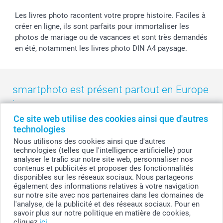
Les livres photo racontent votre propre histoire. Faciles à
créer en ligne, ils sont parfaits pour immortaliser les
photos de mariage ou de vacances et sont très demandés
en été, notamment les livres photo DIN A4 paysage.
smartphoto est présent partout en Europe
:
Ce site web utilise des cookies ainsi que d'autres
België
-
Belgique
-
Danmark
-
Deutschland
-
France
-
Ireland
technologies
-
Nederland
-
Norge
-
Österreich
-
Schweiz
-
Suisse
-
Nous utilisons des cookies ainsi que d'autres
Switzerland
-
Suomi
-
Sverige
-
United Kingdom
-
technologies (telles que l'intelligence artificielle) pour
Other Countries
analyser le trafic sur notre site web, personnaliser nos
contenus et publicités et proposer des fonctionnalités
disponibles sur les réseaux sociaux. Nous partageons
également des informations relatives à votre navigation
Tous les prix sont en francs suisses (CHF), TVA incluse et hors frais de port.
sur notre site avec nos partenaires dans les domaines de
l'analyse, de la publicité et des réseaux sociaux. Pour en
savoir plus sur notre politique en matière de cookies,
cliquez
ici
.