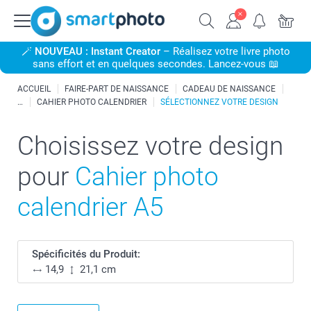
🪄
NOUVEAU : Instant Creator
– Réalisez votre livre photo
sans effort et en quelques secondes. Lancez-vous 📖
ACCUEIL
FAIRE-PART DE NAISSANCE
CADEAU DE NAISSANCE
CAHIER PHOTO CALENDRIER
SÉLECTIONNEZ VOTRE DESIGN
Choisissez votre design
pour
Cahier photo
calendrier A5
Spécificités du Produit:
14,9
21,1 cm