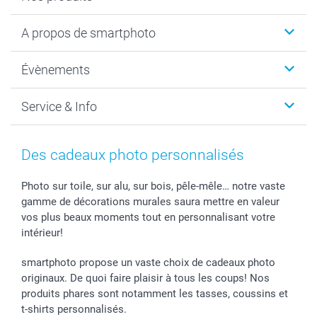
Livre photo
A propos de smartphoto
Cadeaux photo
Photo sur toile, Poster & Pêle-mêle
Qui sommes-nous?
Évènements
MyNameBook
Durabilité
Faire-part & Cartes
Protection des données
Noël
Service & Info
Développement photo & Tirage photo
Gestion des cookies
Nouvel An
Coques smartphone
Conditions
Saint-Valentin
Contact & FAQ
Cadres photo & accessoires déco
Mentions Légales
Fête des Mères
Tarifs et frais de livraison
Des cadeaux photo personnalisés
Calendrier photos & Agendas photo
Presse
Fête des Pères
Livraison
Stickers & Etiquettes
Affiliation
Confirmation ou communion
Livraison en 48 heures
Photo sur toile, sur alu, sur bois, pêle-mêle… notre vaste
gamme de décorations murales saura mettre en valeur
Chèque Cadeau
Investor Relations
Mariage
Modes de Paiement
vos plus beaux moments tout en personnalisant votre
B2B smartbusiness
Fête d'anniversaire
Identifiez-vous
intérieur!
Droit de rétractation
Collection naissance
Plan du site
Tous les évènements
Statut de ma commande
smartphoto propose un vaste choix de cadeaux photo
smarfriends
originaux. De quoi faire plaisir à tous les coups! Nos
produits phares sont notamment les tasses, coussins et
smartgarantie
t-shirts personnalisés.
smartbonus