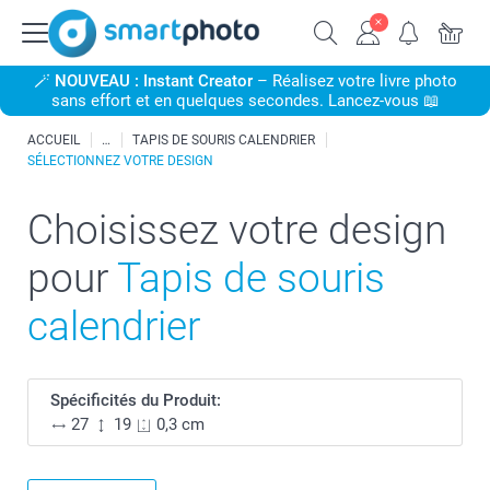
🪄
NOUVEAU : Instant Creator
– Réalisez votre livre photo
sans effort et en quelques secondes. Lancez-vous 📖
ACCUEIL
TAPIS DE SOURIS CALENDRIER
SÉLECTIONNEZ VOTRE DESIGN
Choisissez votre design
pour
Tapis de souris
calendrier
Spécificités du Produit:
27
19
0,3 cm