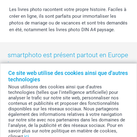
Les livres photo racontent votre propre histoire. Faciles à
créer en ligne, ils sont parfaits pour immortaliser les
photos de mariage ou de vacances et sont très demandés
en été, notamment les livres photo DIN A4 paysage.
smartphoto est présent partout en Europe
:
Ce site web utilise des cookies ainsi que d'autres
België
-
Belgique
-
Danmark
-
Deutschland
-
France
-
Ireland
technologies
-
Nederland
-
Norge
-
Österreich
-
Schweiz
-
Suisse
-
Nous utilisons des cookies ainsi que d'autres
Switzerland
-
Suomi
-
Sverige
-
United Kingdom
-
technologies (telles que l'intelligence artificielle) pour
Other Countries
analyser le trafic sur notre site web, personnaliser nos
contenus et publicités et proposer des fonctionnalités
disponibles sur les réseaux sociaux. Nous partageons
également des informations relatives à votre navigation
Tous les prix sont en francs suisses (CHF), TVA incluse et hors frais de port.
sur notre site avec nos partenaires dans les domaines de
l'analyse, de la publicité et des réseaux sociaux. Pour en
savoir plus sur notre politique en matière de cookies,
cliquez
ici
.