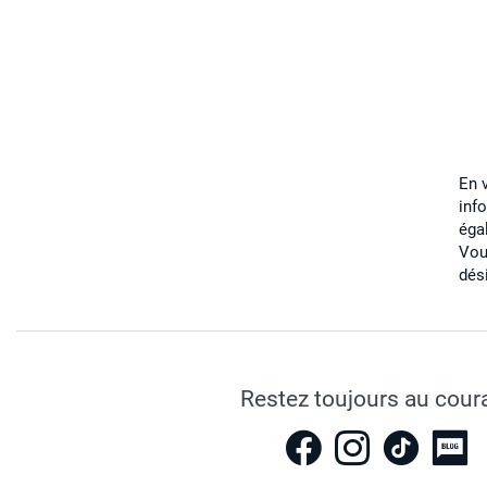
En 
inf
éga
Vou
dés
Restez toujours au cour