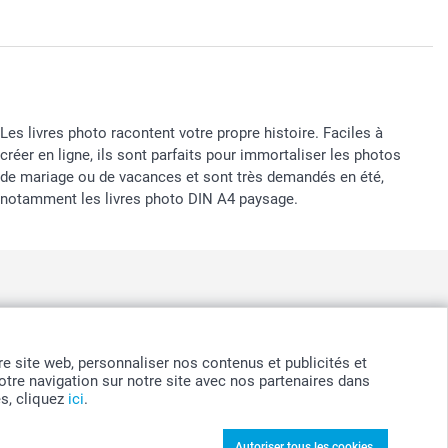
Les livres photo racontent votre propre histoire. Faciles à
créer en ligne, ils sont parfaits pour immortaliser les photos
de mariage ou de vacances et sont très demandés en été,
notamment les livres photo DIN A4 paysage.
nd
-
Suomi
-
Sverige
-
United Kingdom
-
Other Countries
otre site web, personnaliser nos contenus et publicités et
tre navigation sur notre site avec nos partenaires dans
es, cliquez
ici
.
Autoriser tous les cookies