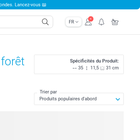
condes. Lancez-vous 📖
FR
forêt
Spécificités du Produit:
35
11,5
31 cm
Trier par