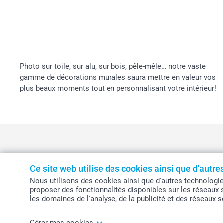
Photo sur toile, sur alu, sur bois, pêle-mêle… notre vaste
gamme de décorations murales saura mettre en valeur vos
plus beaux moments tout en personnalisant votre intérieur!
Ce site web utilise des cookies ainsi que d'autr
België
-
Belgique
-
Danmark
-
Deutschland
-
France
-
Ir
Nous utilisons des cookies ainsi que d'autres technologies (
proposer des fonctionnalités disponibles sur les réseaux 
les domaines de l'analyse, de la publicité et des réseaux 
© smartphoto group. Tous droits réservés
Gérer mes cookies