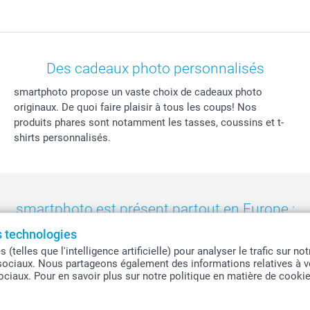
Des cadeaux photo personnalisés
smartphoto propose un vaste choix de cadeaux photo
originaux. De quoi faire plaisir à tous les coups! Nos
produits phares sont notamment les tasses, coussins et t-
shirts personnalisés.
smartphoto est présent partout en Europe :
es technologies
eland
-
Nederland
-
Norge
-
Österreich
-
Schweiz
-
Suisse
-
Switzerla
telles que l'intelligence artificielle) pour analyser le trafic sur n
sociaux. Nous partageons également des informations relatives à vo
sociaux. Pour en savoir plus sur notre politique en matière de cooki
Tous les prix sont en francs suisses (CHF), TVA incluse et hors frais de port.