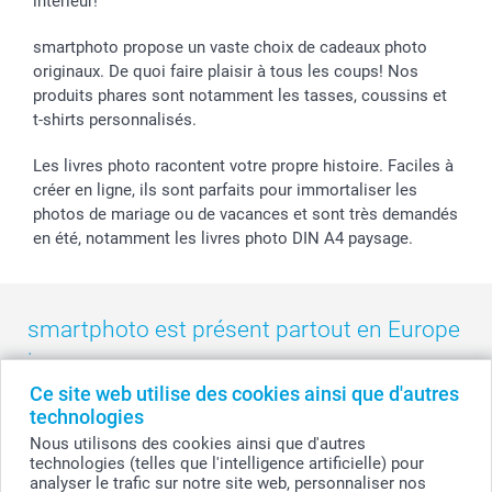
intérieur!
Droit de rétractation
Collection naissance
Plan du site
Tous les évènements
Statut de ma commande
smartphoto propose un vaste choix de cadeaux photo
smarfriends
originaux. De quoi faire plaisir à tous les coups! Nos
produits phares sont notamment les tasses, coussins et
smartgarantie
t-shirts personnalisés.
smartbonus
Les livres photo racontent votre propre histoire. Faciles à
créer en ligne, ils sont parfaits pour immortaliser les
photos de mariage ou de vacances et sont très demandés
en été, notamment les livres photo DIN A4 paysage.
smartphoto est présent partout en Europe
:
Ce site web utilise des cookies ainsi que d'autres
België
-
Belgique
-
Danmark
-
Deutschland
-
France
-
Ireland
technologies
-
Nederland
-
Norge
-
Österreich
-
Schweiz
-
Suisse
-
Nous utilisons des cookies ainsi que d'autres
Switzerland
-
Suomi
-
Sverige
-
United Kingdom
-
technologies (telles que l'intelligence artificielle) pour
Other Countries
analyser le trafic sur notre site web, personnaliser nos