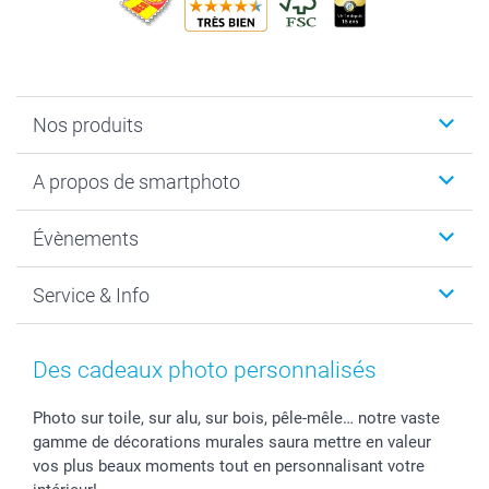
Nos produits
Livre photo
A propos de smartphoto
Cadeaux photo
Photo sur toile, Poster & Pêle-mêle
Qui sommes-nous?
Évènements
MyNameBook
Durabilité
Faire-part & Cartes
Protection des données
Noël
Service & Info
Développement photo & Tirage photo
Gestion des cookies
Nouvel An
Coques smartphone
Conditions
Saint-Valentin
Contact & FAQ
Cadres photo & accessoires déco
Mentions Légales
Fête des Mères
Tarifs et frais de livraison
Des cadeaux photo personnalisés
Calendrier photos & Agendas photo
Presse
Fête des Pères
Livraison
Stickers & Etiquettes
Affiliation
Confirmation ou communion
Livraison en 48 heures
Photo sur toile, sur alu, sur bois, pêle-mêle… notre vaste
gamme de décorations murales saura mettre en valeur
Chèque Cadeau
Investor Relations
Mariage
Modes de Paiement
vos plus beaux moments tout en personnalisant votre
B2B smartbusiness
Fête d'anniversaire
Identifiez-vous