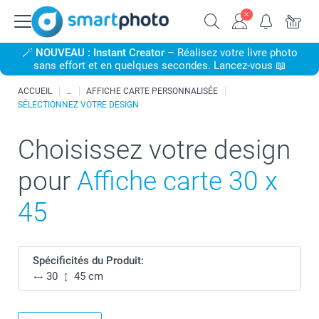
🪄
NOUVEAU : Instant Creator
– Réalisez votre livre photo
sans effort et en quelques secondes. Lancez-vous 📖
ACCUEIL
AFFICHE CARTE PERSONNALISÉE
SÉLECTIONNEZ VOTRE DESIGN
Choisissez votre design
pour
Affiche carte 30 x
45
Spécificités du Produit:
30
45 cm