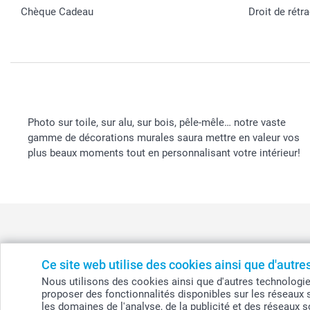
Chèque Cadeau
Droit de rétr
Photo sur toile, sur alu, sur bois, pêle-mêle… notre vaste
gamme de décorations murales saura mettre en valeur vos
plus beaux moments tout en personnalisant votre intérieur!
Ce site web utilise des cookies ainsi que d'autr
België
-
Belgique
-
Danmark
-
Deutschland
-
France
-
Ir
Nous utilisons des cookies ainsi que d'autres technologies (
proposer des fonctionnalités disponibles sur les réseaux 
les domaines de l'analyse, de la publicité et des réseaux 