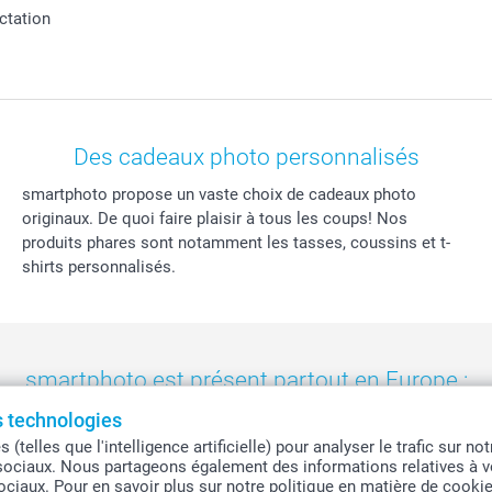
actation
Des cadeaux photo personnalisés
smartphoto propose un vaste choix de cadeaux photo
originaux. De quoi faire plaisir à tous les coups! Nos
produits phares sont notamment les tasses, coussins et t-
shirts personnalisés.
smartphoto est présent partout en Europe :
es technologies
eland
-
Nederland
-
Norge
-
Österreich
-
Schweiz
-
Suisse
-
Switzerla
telles que l'intelligence artificielle) pour analyser le trafic sur n
sociaux. Nous partageons également des informations relatives à vo
sociaux. Pour en savoir plus sur notre politique en matière de cooki