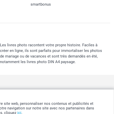
smartbonus
Les livres photo racontent votre propre histoire. Faciles à
créer en ligne, ils sont parfaits pour immortaliser les photos
de mariage ou de vacances et sont très demandés en été,
notamment les livres photo DIN A4 paysage.
nd
-
Suomi
-
Sverige
-
United Kingdom
-
Other Countries
otre site web, personnaliser nos contenus et publicités et
tre navigation sur notre site avec nos partenaires dans
es, cliquez
ici
.