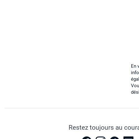
En 
inf
éga
Vou
dés
Restez toujours au cour