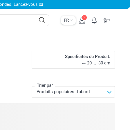
condes. Lancez-vous 📖
FR
Spécificités du Produit:
20
30 cm
Trier par