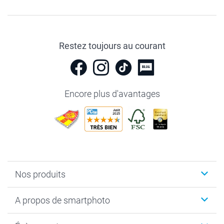
Restez toujours au courant
Encore plus d'avantages
Nos produits
Livre photo
A propos de smartphoto
Cadeaux photo
Photo sur toile, Poster & Pêle-mêle
Qui sommes-nous?