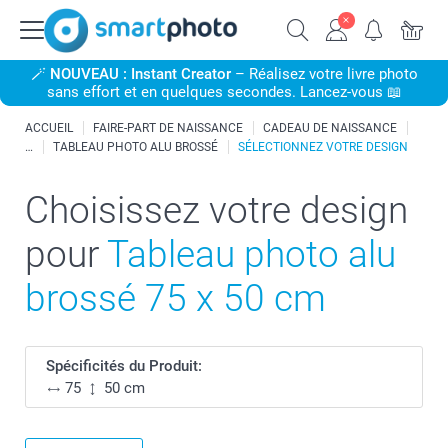
🪄
NOUVEAU : Instant Creator
– Réalisez votre livre photo
sans effort et en quelques secondes. Lancez-vous 📖
ACCUEIL
FAIRE-PART DE NAISSANCE
CADEAU DE NAISSANCE
TABLEAU PHOTO ALU BROSSÉ
SÉLECTIONNEZ VOTRE DESIGN
Choisissez votre design
pour
Tableau photo alu
brossé 75 x 50 cm
Spécificités du Produit:
75
50 cm