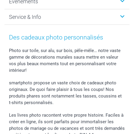
Évènements
MyNameBook
Durabilité
Faire-part & Cartes
Protection des données
Noël
Service & Info
Développement photo & Tirage photo
Gestion des cookies
Nouvel An
Coques smartphone
Conditions
Saint-Valentin
Contact & FAQ
Cadres photo & accessoires déco
Mentions Légales
Fête des Mères
Tarifs et frais de livraison
Des cadeaux photo personnalisés
Calendrier photos & Agendas photo
Presse
Fête des Pères
Livraison
Stickers & Etiquettes
Affiliation
Confirmation ou communion
Livraison en 48 heures
Photo sur toile, sur alu, sur bois, pêle-mêle… notre vaste
gamme de décorations murales saura mettre en valeur
Chèque Cadeau
Investor Relations
Mariage
Modes de Paiement
vos plus beaux moments tout en personnalisant votre
B2B smartbusiness
Fête d'anniversaire
Identifiez-vous
intérieur!
Droit de rétractation
Collection naissance
Plan du site
Tous les évènements
Statut de ma commande
smartphoto propose un vaste choix de cadeaux photo
smarfriends
originaux. De quoi faire plaisir à tous les coups! Nos
produits phares sont notamment les tasses, coussins et
smartgarantie
t-shirts personnalisés.
smartbonus
Les livres photo racontent votre propre histoire. Faciles à
créer en ligne, ils sont parfaits pour immortaliser les
photos de mariage ou de vacances et sont très demandés