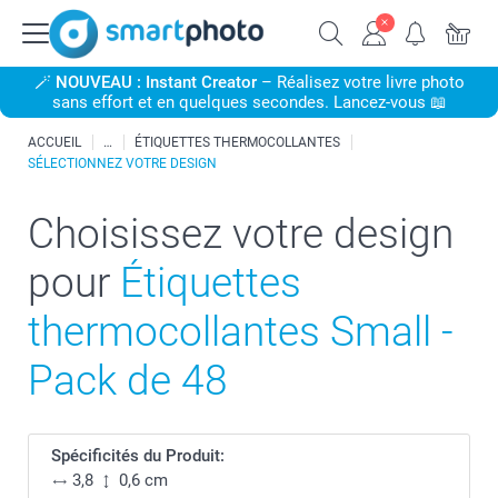
🪄
NOUVEAU : Instant Creator
– Réalisez votre livre photo
sans effort et en quelques secondes. Lancez-vous 📖
ACCUEIL
ÉTIQUETTES THERMOCOLLANTES
SÉLECTIONNEZ VOTRE DESIGN
Choisissez votre design
pour
Étiquettes
thermocollantes Small -
Pack de 48
Spécificités du Produit:
3,8
0,6 cm