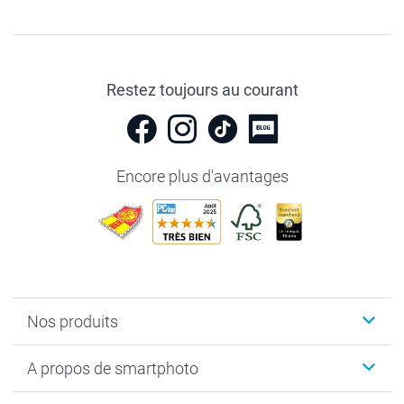
Restez toujours au courant
Encore plus d'avantages
Nos produits
Livre photo
A propos de smartphoto
Cadeaux photo
Photo sur toile, Poster & Pêle-mêle
Qui sommes-nous?