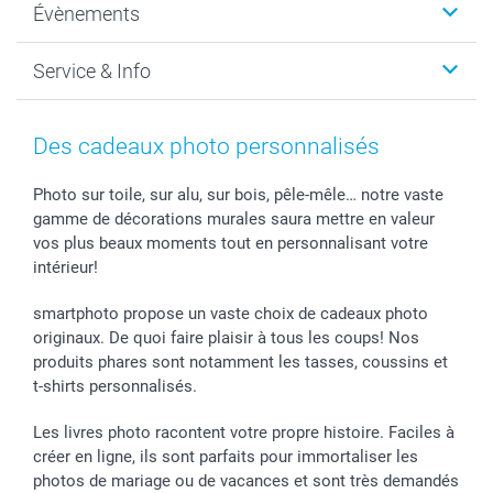
Évènements
MyNameBook
Durabilité
Faire-part & Cartes
Protection des données
Noël
Service & Info
Développement photo & Tirage photo
Gestion des cookies
Nouvel An
Coques smartphone
Conditions
Saint-Valentin
Contact & FAQ
Cadres photo & accessoires déco
Mentions Légales
Fête des Mères
Tarifs et frais de livraison
Des cadeaux photo personnalisés
Calendrier photos & Agendas photo
Presse
Fête des Pères
Livraison
Stickers & Etiquettes
Affiliation
Confirmation ou communion
Livraison en 48 heures
Photo sur toile, sur alu, sur bois, pêle-mêle… notre vaste
gamme de décorations murales saura mettre en valeur
Chèque Cadeau
Investor Relations
Mariage
Modes de Paiement
vos plus beaux moments tout en personnalisant votre
B2B smartbusiness
Fête d'anniversaire
Identifiez-vous
intérieur!
Droit de rétractation
Collection naissance
Plan du site
Tous les évènements
Statut de ma commande
smartphoto propose un vaste choix de cadeaux photo
smarfriends
originaux. De quoi faire plaisir à tous les coups! Nos
produits phares sont notamment les tasses, coussins et
smartgarantie
t-shirts personnalisés.
smartbonus
Les livres photo racontent votre propre histoire. Faciles à
créer en ligne, ils sont parfaits pour immortaliser les
photos de mariage ou de vacances et sont très demandés