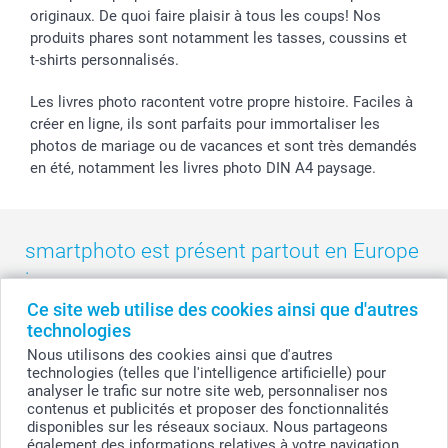
smarfriends
originaux. De quoi faire plaisir à tous les coups! Nos
produits phares sont notamment les tasses, coussins et
smartgarantie
t-shirts personnalisés.
smartbonus
Les livres photo racontent votre propre histoire. Faciles à
créer en ligne, ils sont parfaits pour immortaliser les
photos de mariage ou de vacances et sont très demandés
en été, notamment les livres photo DIN A4 paysage.
smartphoto est présent partout en Europe
:
Ce site web utilise des cookies ainsi que d'autres
België
-
Belgique
-
Danmark
-
Deutschland
-
France
-
Ireland
technologies
-
Nederland
-
Norge
-
Österreich
-
Schweiz
-
Suisse
-
Nous utilisons des cookies ainsi que d'autres
Switzerland
-
Suomi
-
Sverige
-
United Kingdom
-
technologies (telles que l'intelligence artificielle) pour
Other Countries
analyser le trafic sur notre site web, personnaliser nos
contenus et publicités et proposer des fonctionnalités
disponibles sur les réseaux sociaux. Nous partageons
également des informations relatives à votre navigation