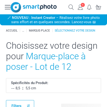
🪄
NOUVEAU : Instant Creator
– Réalisez votre livre photo
sans effort et en quelques secondes. Lancez-vous 📖
ACCUEIL
MARQUE-PLACE
SÉLECTIONNEZ VOTRE DESIGN
Choisissez votre design
pour
Marque-place à
poser - Lot de 12
Spécificités du Produit:
8,5
5,5 cm
Filters
395 modèles disponibles