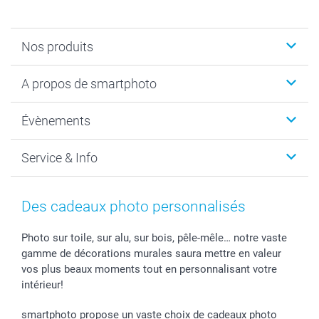
Nos produits
Livre photo
A propos de smartphoto
Cadeaux photo
Photo sur toile, Poster & Pêle-mêle
Qui sommes-nous?
Évènements
MyNameBook
Durabilité
Faire-part & Cartes
Protection des données
Noël
Service & Info
Développement photo & Tirage photo
Gestion des cookies
Nouvel An
Coques smartphone
Conditions
Saint-Valentin
Contact & FAQ
Cadres photo & accessoires déco
Mentions Légales
Fête des Mères
Tarifs et frais de livraison
Des cadeaux photo personnalisés
Calendrier photos & Agendas photo
Presse
Fête des Pères
Livraison
Stickers & Etiquettes
Affiliation
Confirmation ou communion
Livraison en 48 heures
Photo sur toile, sur alu, sur bois, pêle-mêle… notre vaste
gamme de décorations murales saura mettre en valeur
Chèque Cadeau
Investor Relations
Mariage
Modes de Paiement
vos plus beaux moments tout en personnalisant votre
B2B smartbusiness
Fête d'anniversaire
Identifiez-vous
intérieur!
Droit de rétractation
Collection naissance
Plan du site
Tous les évènements
Statut de ma commande
smartphoto propose un vaste choix de cadeaux photo