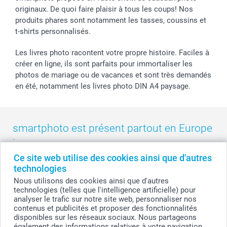
smarfriends
originaux. De quoi faire plaisir à tous les coups! Nos
produits phares sont notamment les tasses, coussins et
smartgarantie
t-shirts personnalisés.
smartbonus
Les livres photo racontent votre propre histoire. Faciles à
créer en ligne, ils sont parfaits pour immortaliser les
photos de mariage ou de vacances et sont très demandés
en été, notamment les livres photo DIN A4 paysage.
smartphoto est présent partout en Europe
:
Ce site web utilise des cookies ainsi que d'autres
België
-
Belgique
-
Danmark
-
Deutschland
-
France
-
Ireland
technologies
-
Nederland
-
Norge
-
Österreich
-
Schweiz
-
Suisse
-
Nous utilisons des cookies ainsi que d'autres
Switzerland
-
Suomi
-
Sverige
-
United Kingdom
-
technologies (telles que l'intelligence artificielle) pour
Other Countries
analyser le trafic sur notre site web, personnaliser nos
contenus et publicités et proposer des fonctionnalités
disponibles sur les réseaux sociaux. Nous partageons
également des informations relatives à votre navigation