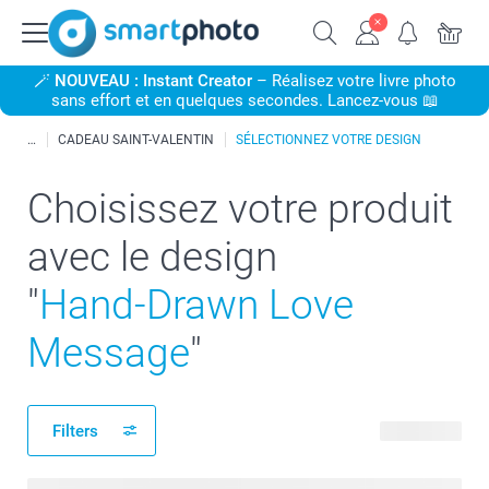
🪄
NOUVEAU : Instant Creator
– Réalisez votre livre photo
sans effort et en quelques secondes. Lancez-vous 📖
CADEAU SAINT-VALENTIN
SÉLECTIONNEZ VOTRE DESIGN
Choisissez votre produit
avec le design
"
Hand-Drawn Love
Message
"
Filters
36 produits