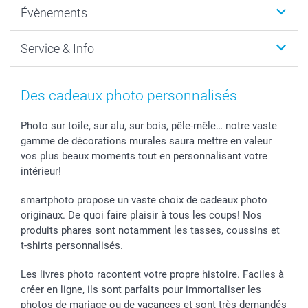
Photo sur toile, Poster & Pêle-mêle
Qui sommes-nous?
Évènements
MyNameBook
Durabilité
Faire-part & Cartes
Protection des données
Noël
Service & Info
Développement photo & Tirage photo
Gestion des cookies
Nouvel An
Coques smartphone
Conditions
Saint-Valentin
Contact & FAQ
Cadres photo & accessoires déco
Mentions Légales
Fête des Mères
Tarifs et frais de livraison
Des cadeaux photo personnalisés
Calendrier photos & Agendas photo
Presse
Fête des Pères
Livraison
Stickers & Etiquettes
Affiliation
Confirmation ou communion
Livraison en 48 heures
Photo sur toile, sur alu, sur bois, pêle-mêle… notre vaste
gamme de décorations murales saura mettre en valeur
Chèque Cadeau
Investor Relations
Mariage
Modes de Paiement
vos plus beaux moments tout en personnalisant votre
B2B smartbusiness
Fête d'anniversaire
Identifiez-vous
intérieur!
Droit de rétractation
Collection naissance
Plan du site
Tous les évènements
Statut de ma commande
smartphoto propose un vaste choix de cadeaux photo
smarfriends
originaux. De quoi faire plaisir à tous les coups! Nos
produits phares sont notamment les tasses, coussins et
smartgarantie
t-shirts personnalisés.
smartbonus
Les livres photo racontent votre propre histoire. Faciles à
créer en ligne, ils sont parfaits pour immortaliser les
photos de mariage ou de vacances et sont très demandés