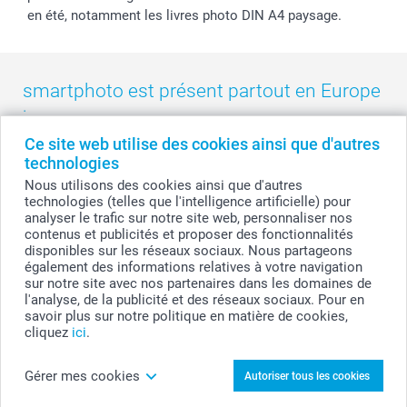
en été, notamment les livres photo DIN A4 paysage.
smartphoto est présent partout en Europe
:
Ce site web utilise des cookies ainsi que d'autres
België
-
Belgique
-
Danmark
-
Deutschland
-
France
-
Ireland
technologies
-
Nederland
-
Norge
-
Österreich
-
Schweiz
-
Suisse
-
Nous utilisons des cookies ainsi que d'autres
Switzerland
-
Suomi
-
Sverige
-
United Kingdom
-
technologies (telles que l'intelligence artificielle) pour
Other Countries
analyser le trafic sur notre site web, personnaliser nos
contenus et publicités et proposer des fonctionnalités
disponibles sur les réseaux sociaux. Nous partageons
également des informations relatives à votre navigation
Tous les prix sont en francs suisses (CHF), TVA incluse et hors frais de port.
sur notre site avec nos partenaires dans les domaines de
l'analyse, de la publicité et des réseaux sociaux. Pour en
savoir plus sur notre politique en matière de cookies,
cliquez
ici
.
© smartphoto group. Tous droits réservés
Gérer mes cookies
Autoriser tous les cookies