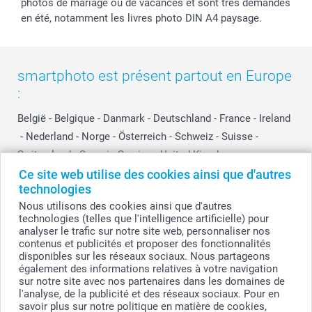
photos de mariage ou de vacances et sont très demandés
en été, notamment les livres photo DIN A4 paysage.
smartphoto est présent partout en Europe
:
België
-
Belgique
-
Danmark
-
Deutschland
-
France
-
Ireland
-
Nederland
-
Norge
-
Österreich
-
Schweiz
-
Suisse
-
Switzerland
-
Suomi
-
Sverige
-
United Kingdom
-
Other Countries
Ce site web utilise des cookies ainsi que d'autres
technologies
Nous utilisons des cookies ainsi que d'autres
technologies (telles que l'intelligence artificielle) pour
Tous les prix sont en francs suisses (CHF), TVA incluse et hors frais de port.
analyser le trafic sur notre site web, personnaliser nos
contenus et publicités et proposer des fonctionnalités
disponibles sur les réseaux sociaux. Nous partageons
également des informations relatives à votre navigation
© smartphoto group. Tous droits réservés
sur notre site avec nos partenaires dans les domaines de
l'analyse, de la publicité et des réseaux sociaux. Pour en
savoir plus sur notre politique en matière de cookies,