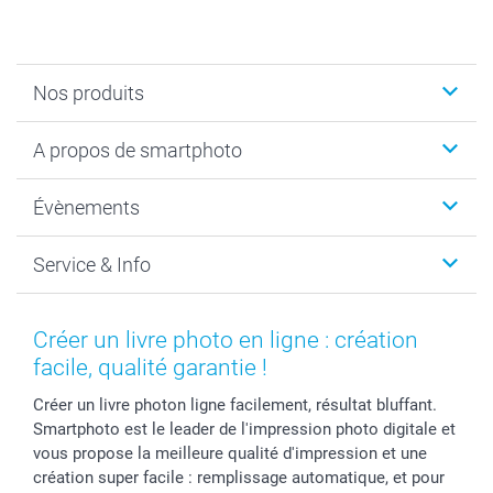
Nos produits
Livre photo
A propos de smartphoto
Cadeaux photo
Photo sur toile, Poster & Pêle-mêle
Qui sommes-nous?
Évènements
MyNameBook
Durabilité
Faire-part & Cartes
Protection des données
Noël
Service & Info
Développement photo & Tirage photo
Gestion des cookies
Nouvel An
Coques smartphone
Conditions
Saint-Valentin
Contact & FAQ
Cadres photo & accessoires déco
Mentions Légales
Fête des Mères
Tarifs et frais de livraison
Créer un livre photo en ligne : création
Calendrier photos & Agendas photo
Presse
Fête des Pères
Livraison
facile, qualité garantie !
Stickers & Etiquettes
Affiliation
Confirmation ou communion
Livraison en 48 heures
Créer un livre photon ligne facilement, résultat bluffant.
Chèque Cadeau
Investor Relations
Mariage
Modes de Paiement
Smartphoto est le leader de l'impression photo digitale et
B2B smartbusiness
Fête d'anniversaire
Identifiez-vous
vous propose la meilleure qualité d'impression et une
Droit de rétractation
Collection naissance
Plan du site
création super facile : remplissage automatique, et pour