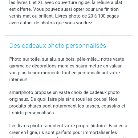
Tous les évènements
Statut de ma commande
les livres L et XL avec couverture rigide, la reliure à plat
est offerte. Vous pouvez aussi opter pour une finition
smarfriends
vernis mat ou brillant. Livres photo de 20 à 100 pages
smartgarantie
avec autant de photos que vous voudrez !
smartbonus
Des cadeaux photo personnalisés
Photo sur toile, sur alu, sur bois, pêle-mêle… notre vaste
gamme de décorations murales saura mettre en valeur
vos plus beaux moments tout en personnalisant votre
intérieur!
smartphoto propose un vaste choix de cadeaux photo
originaux. De quoi faire plaisir à tous les coups! Nos
produits phares sont notamment les tasses, coussins et
t-shirts personnalisés.
Les livres photo racontent votre propre histoire. Faciles à
créer en ligne, ils sont parfaits pour immortaliser les