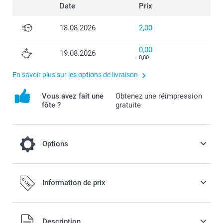
Date
Prix
18.08.2026
2,00
0,00
19.08.2026
0,00
En savoir plus sur les options de livraison
Vous avez fait une
Obtenez une réimpression
fôte ?
gratuite
Options
Et pour un effet encore plus luxueux,
Information de prix
choisissez notre papier brillant ou mat de
qualité premium.
Tous les prix sont en francs suisses (CHF), TVA incluse et
Description