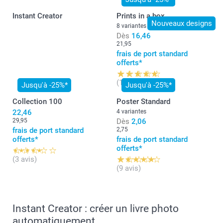
compte > mes créations“
Instant Creator
Prints in a box
Nouveaux designs
8 variantes
Dès
16,46
21,95
frais de port standard
offerts*
(16 avis)
Jusqu'à -25%*
Jusqu'à -25%*
Collection 100
Poster Standard
22,46
4 variantes
29,95
Dès
2,06
frais de port standard
2,75
offerts*
frais de port standard
offerts*
(3 avis)
(9 avis)
Instant Creator : créer un livre photo
automatiquement