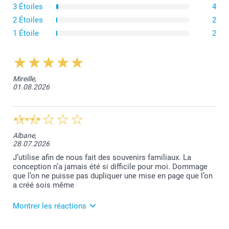
3 Étoiles
4
2 Étoiles
2
1 Étoile
2
Mireille,
01.08.2026
ici
Dans l’outil de création, sélectionnez le remplissage
automatique après avoir ajouté vos photos. Celles-ci
Albane,
sont placées dans le design que vous avez sélectionné,
28.07.2026
par ordre chronologique et en tenant compte de leur
J’utilise afin de nous fait des souvenirs familiaux. La
orientation verticales ou horizontales.
conception n’a jamais été si difficile pour moi. Dommage
Vérifiez si les photos sont correctement placées et
que l’on ne puisse pas dupliquer une mise en page que l’on
cadrées, si vous souhaitez apporter une dernière
a créé sois même
touche, c’est le moment !
Vous pouvez facilement recadrer les photos, les
changer de place, ajouter du texte, des illustrations,
Montrer les réactions
déplacer des pages en les déplaçant simplement avec
votre souris dans le créateur.
Si votre fichier d'origine est net, votre impression le