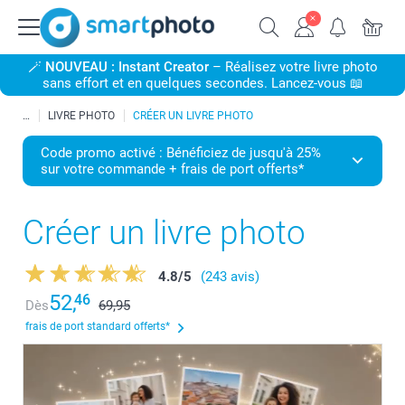
🪄
NOUVEAU : Instant Creator
– Réalisez votre livre photo
sans effort et en quelques secondes. Lancez-vous 📖
LIVRE PHOTO
CRÉER UN LIVRE PHOTO
Code promo activé : Bénéficiez de jusqu'à 25%
sur votre commande + frais de port offerts*
Créer un livre photo
4.8
/
5
(243 avis)
52,
46
Dès
69,95
frais de port standard offerts*