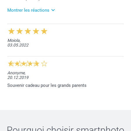
Montrer les réactions
18.04.2024
Chère Madame, le colis s’est malheureusement
égaré pendant le transport et nous tenons à nous en
Moiola,
excuser. Comme nous pouvons le constater, vous
03.05.2022
vous êtes également déjà adressé à notre service
client et vous recevrez gratuitement une
reproduction de votre commande. Cordialement,
smartphoto
Anonyme,
20.12.2019
Souvenir cadeau pour les grands parents
Pourquoi choisir
smartphoto