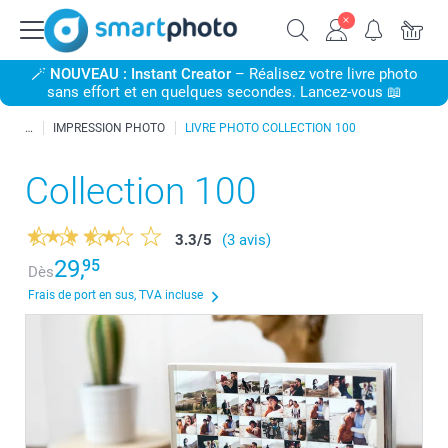
🪄
NOUVEAU : Instant Creator
– Réalisez votre livre photo
sans effort et en quelques secondes. Lancez-vous 📖
IMPRESSION PHOTO
LIVRE PHOTO COLLECTION 100
Collection 100
3.3
/
5
(3 avis)
29,
95
Dès
Frais de port en sus, TVA incluse