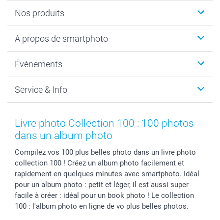
Nos produits
Livre photo
A propos de smartphoto
Cadeaux photo
Photo sur toile, Poster & Pêle-mêle
Qui sommes-nous?
Évènements
MyNameBook
Durabilité
Faire-part & Cartes
Protection des données
Noël
Service & Info
Développement photo & Tirage photo
Gestion des cookies
Nouvel An
Coques smartphone
Conditions
Saint-Valentin
Contact & FAQ
Cadres photo & accessoires déco
Mentions Légales
Fête des Mères
Tarifs et frais de livraison
Livre photo Collection 100 : 100 photos
Calendrier photos & Agendas photo
Presse
Fête des Pères
Livraison
dans un album photo
Stickers & Etiquettes
Affiliation
Confirmation ou communion
Livraison en 48 heures
Compilez vos 100 plus belles photo dans un livre photo
Chèque Cadeau
Investor Relations
Mariage
Modes de Paiement
collection 100 ! Créez un album photo facilement et
B2B smartbusiness
Fête d'anniversaire
Identifiez-vous
rapidement en quelques minutes avec smartphoto. Idéal
Droit de rétractation
Collection naissance
Plan du site
pour un album photo : petit et léger, il est aussi super
Tous les évènements
Statut de ma commande
facile à créer : idéal pour un book photo ! Le collection
100 : l'album photo en ligne de vo plus belles photos.
smarfriends