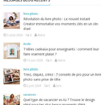
MESSAGES BLOG RÉCENTS
livre photo
Révolution du livre photo : Le nouvel Instant
Creator immortalise vos moments clés en un clin
d’œil
5 août 2026
0
Marie
école
7 idées cadeaux pour enseignants : comment leur
faire vraiment plaisir ?
13 juin 2026
0
Marie
livre photo
Triez, cliquez, créez : 7 conseils de pro pour un livre
photo sans prise de tête
2 juin 2026
0
lara
vacances
Quel type de vacancier es-tu ? Trouve le design
idéal pour tes plus beaux moments d’été