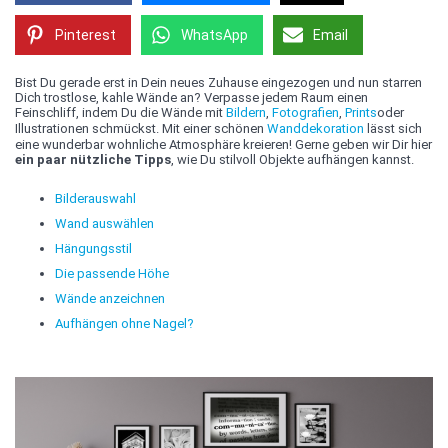
Pinterest
WhatsApp
Email
Bist Du gerade erst in Dein neues Zuhause eingezogen und nun starren
Dich trostlose, kahle Wände an? Verpasse jedem Raum einen
Feinschliff, indem Du die Wände mit
Bildern
,
Fotografien
,
Prints
oder
Illustrationen schmückst. Mit einer schönen
Wanddekoration
lässt sich
eine wunderbar wohnliche Atmosphäre kreieren! Gerne geben wir Dir hier
ein paar nützliche Tipps
, wie Du stilvoll Objekte aufhängen kannst.
Bilderauswahl
Wand auswählen
Hängungsstil
Die passende Höhe
Wände anzeichnen
Aufhängen ohne Nagel?