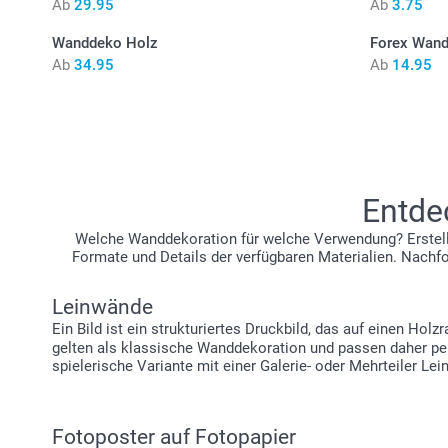
Ab
29.95
Ab
3.75
Wanddeko Holz
Forex Wan
Ab
34.95
Ab
14.95
Entde
Welche Wanddekoration für welche Verwendung? Erstelle
Formate und Details der verfügbaren Materialien. Nachf
Leinwände
Ein Bild ist ein strukturiertes Druckbild, das auf einen Ho
gelten als klassische Wanddekoration und passen daher per
spielerische Variante mit einer Galerie- oder Mehrteiler Le
Fotoposter auf Fotopapier