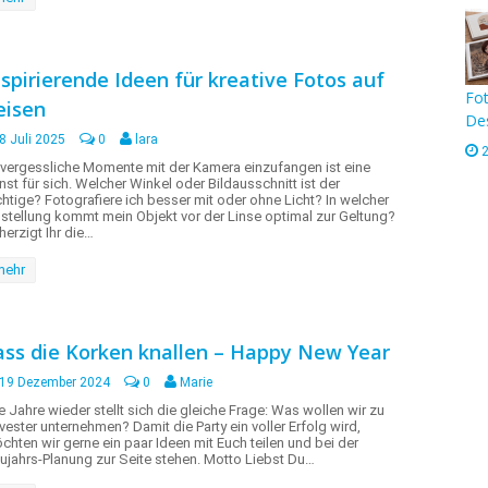
nspirierende Ideen für kreative Fotos auf
Fot
eisen
Des
8 Juli 2025
0
lara
vergessliche Momente mit der Kamera einzufangen ist eine
nst für sich. Welcher Winkel oder Bildausschnitt ist der
chtige? Fotografiere ich besser mit oder ohne Licht? In welcher
nstellung kommt mein Objekt vor der Linse optimal zur Geltung?
herzigt Ihr die…
mehr
ass die Korken knallen – Happy New Year
19 Dezember 2024
0
Marie
le Jahre wieder stellt sich die gleiche Frage: Was wollen wir zu
lvester unternehmen? Damit die Party ein voller Erfolg wird,
chten wir gerne ein paar Ideen mit Euch teilen und bei der
ujahrs-Planung zur Seite stehen. Motto Liebst Du…