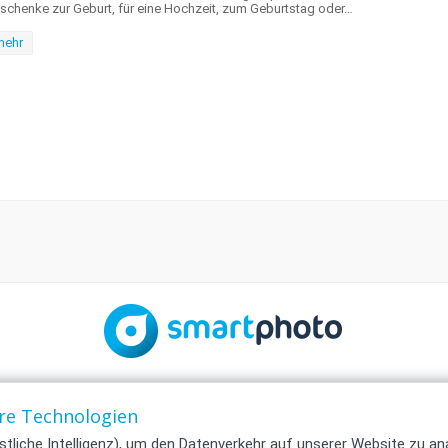
schenke zur Geburt, für eine Hochzeit, zum Geburtstag oder…
mehr
Impressum
re Technologien
AGB
Kontakt
tliche Intelligenz), um den Datenverkehr auf unserer Website zu an