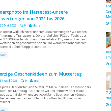
Fot
martphoto im Härtetest-unsere
Cre
Me
ewertungen von 2021 bis 2026
20 Mai 2026
0
Marie
s steckt wirklich hinter unseren Auszeichnungen? Wir setzen
f maximale Transparenz. Ob die jährlichen PCtipp-Tests oder
er 17.000 Kundenstimmen – hier erfährst Du, wie wir bei den
wertungen abgeschnitten haben und woran wir kontinuierlich
beiten. 5 Jahre PCtipp: Bestnoten in…
Rei
mehr
sm
1
erzige Geschenkideen zum Muttertag
11 April 2026
0
lara
e jedes Jahr dürfen sich Mütter im Mai auf einen Tag besonders
euen: Den Muttertag. So denken wir uns immer wieder etwas
7 G
ues aus, mit der wir unsere liebe Mama überraschen können.
man
ben einem herzhaften Frühstück, duftenden Blumen oder
stlicher…
mehr