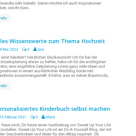
rwandte sehr beliebt. Gerne möchte ich euch Inspirationen
ben, wie Ihr Eure…
mehr
lles Wissenswerte zum Thema Hochzeit
4 Mai 2022
0
lara
 wirst heiraten? Herzlichen Glückwunsch! Um Dir bei der
chzeitsplanung etwas zu helfen, habe ich Dir die wichtigsten
nkte, eine ungefähre Zeitplanung sowie ganz viele Ideen und
spirationen in einem ausführlichen Wedding Guide inkl.
eckliste zusammengestellt. Erfahre, was es neben Brautmode,…
mehr
ersonalisiertes Kinderbuch selbst machen
15 Februar 2021
0
Marie
h freue mich, Dir heute einen Gastbeitrag von Sweet Up Your Life
rzustellen. Sweet Up Your Life ist ein Do-It-Yourself Blog, der mit
elen Geschenkideen und Ideen für den Alltag inspiriert. Ob