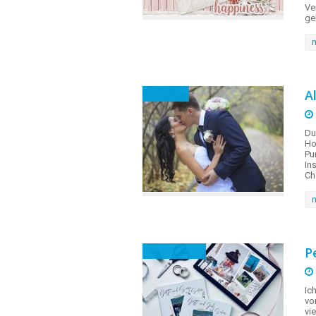
Ve
ge
A
Anlässe
Du
Ho
Pu
In
Ch
P
Kind & Baby
Ic
vo
vi