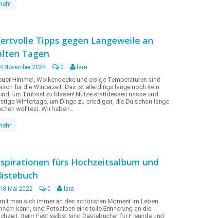
mehr
ertvolle Tipps gegen Langeweile an
alten Tagen
4 November 2024
0
lara
auer Himmel, Wolkendecke und eisige Temperaturen sind
pisch für die Winterzeit. Das ist allerdings lange noch kein
und, um Trübsal zu blasen! Nutze stattdessen nasse und
ostige Wintertage, um Dinge zu erledigen, die Du schon lange
chen wolltest. Wir haben…
mehr
nspirationen fürs Hochzeitsalbum und
ästebuch
18 Mai 2022
0
lara
mit man sich immer an den schönsten Moment im Leben
innern kann, sind Fotoalben eine tolle Erinnerung an die
chzeit. Beim Fest selbst sind Gästebücher für Freunde und