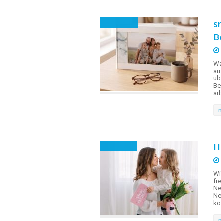
s
Allgemein
B
Wa
au
üb
Be
ar
H
Muttertag
Wi
fr
Ne
Ne
kö