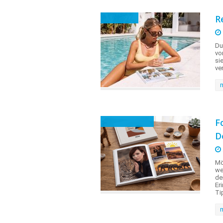
R
Fotobuch
Du
vo
si
ve
F
Tipps & Tricks
D
Mö
we
de
Er
Ti