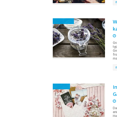
W
Dekotipps
k
Gr
ty
Gr
fr
ma
I
Anlässe
G
Da
er
Ho