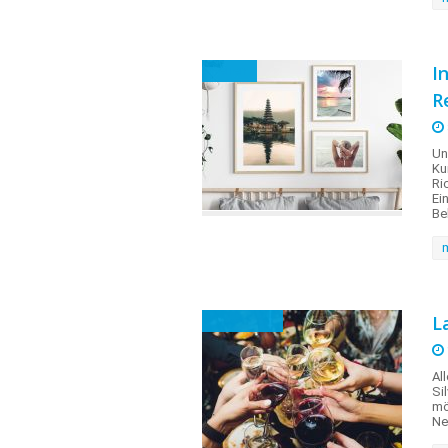
I
Ferien
R
Un
Ku
Ri
Ei
Be
L
Dekotipps
Al
Si
mö
Ne