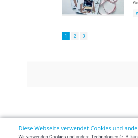
Ge
1
2
3
Diese Webseite verwendet Cookies und ande
Wir verwenden Cookies und andere Technologien (z. B. küns