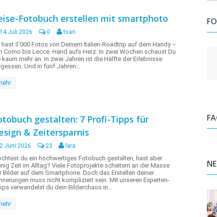
eise-Fotobuch erstellen mit smartphoto
FO
14 Juli 2026
0
tsari
 hast 3’000 Fotos von Deinem Italien-Roadtrip auf dem Handy –
n Como bis Lecce. Hand aufs Herz: In zwei Wochen schaust Du
e kaum mehr an. In zwei Jahren ist die Hälfte der Erlebnisse
rgessen. Und in fünf Jahren…
mehr
F
otobuch gestalten: 7 Profi-Tipps für
esign & Zeitersparnis
2 Juni 2026
23
lara
chtest du ein hochwertiges Fotobuch gestalten, hast aber
NE
nig Zeit im Alltag? Viele Fotoprojekte scheitern an der Masse
r Bilder auf dem Smartphone. Doch das Erstellen deiner
innerungen muss nicht kompliziert sein. Mit unseren Experten-
pps verwandelst du dein Bilderchaos in…
mehr