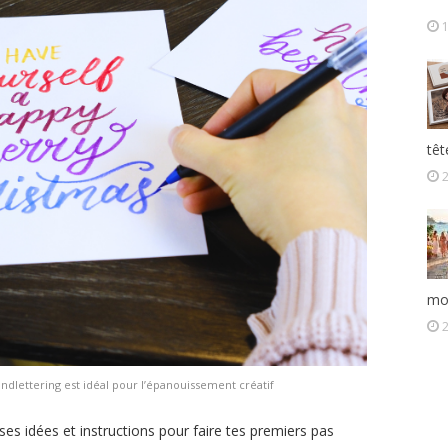
1
têt
2
mo
handlettering est idéal pour l’épanouissement créatif
es idées et instructions pour faire tes premiers pas