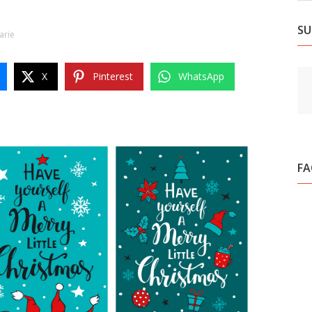
SU
arie
X
Pinterest
WhatsApp
F