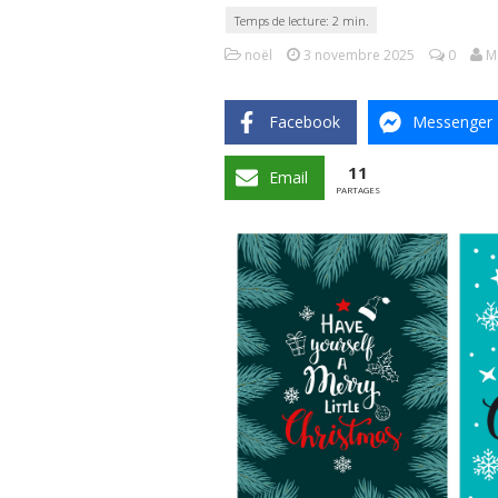
noël
3 novembre 2025
0
M
Facebook
Messenger
11
Email
PARTAGES