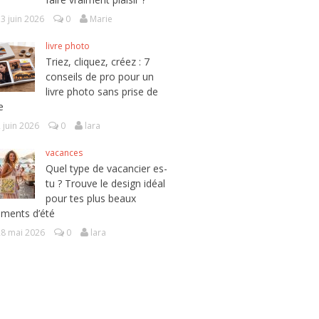
3 juin 2026
0
Marie
livre photo
Triez, cliquez, créez : 7
conseils de pro pour un
livre photo sans prise de
e
 juin 2026
0
lara
vacances
Quel type de vacancier es-
tu ? Trouve le design idéal
pour tes plus beaux
ments d’été
28 mai 2026
0
lara