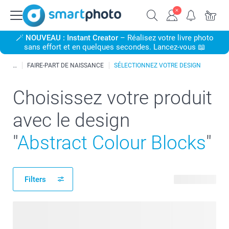
🪄
NOUVEAU : Instant Creator
– Réalisez votre livre photo
sans effort et en quelques secondes. Lancez-vous 📖
FAIRE-PART DE NAISSANCE
SÉLECTIONNEZ VOTRE DESIGN
Choisissez votre produit
avec le design
"
Abstract Colour Blocks
"
Filters
374 produits