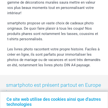
gamme de décorations murales saura mettre en valeur
Chèque Cadeau
Investor Relations
Mariage
Modes de Paiement
vos plus beaux moments tout en personnalisant votre
B2B smartbusiness
Fête d'anniversaire
Identifiez-vous
intérieur!
Droit de rétractation
Collection naissance
Plan du site
Tous les évènements
Statut de ma commande
smartphoto propose un vaste choix de cadeaux photo
smarfriends
originaux. De quoi faire plaisir à tous les coups! Nos
produits phares sont notamment les tasses, coussins et
smartgarantie
t-shirts personnalisés.
smartbonus
Les livres photo racontent votre propre histoire. Faciles à
créer en ligne, ils sont parfaits pour immortaliser les
photos de mariage ou de vacances et sont très demandés
en été, notamment les livres photo DIN A4 paysage.
smartphoto est présent partout en Europe
:
Ce site web utilise des cookies ainsi que d'autres
België
-
Belgique
-
Danmark
-
Deutschland
-
France
-
Ireland
technologies
-
Nederland
-
Norge
-
Österreich
-
Schweiz
-
Suisse
-