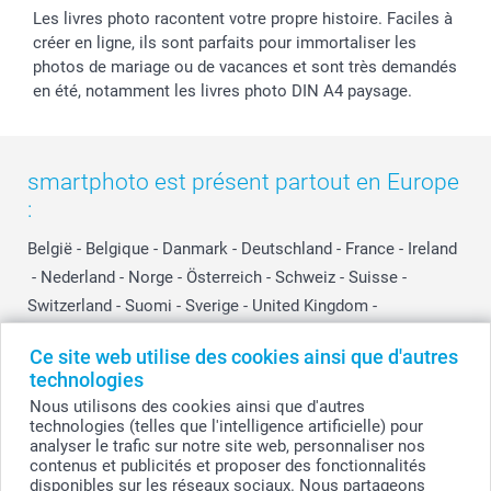
Les livres photo racontent votre propre histoire. Faciles à
créer en ligne, ils sont parfaits pour immortaliser les
photos de mariage ou de vacances et sont très demandés
en été, notamment les livres photo DIN A4 paysage.
smartphoto est présent partout en Europe
:
België
-
Belgique
-
Danmark
-
Deutschland
-
France
-
Ireland
-
Nederland
-
Norge
-
Österreich
-
Schweiz
-
Suisse
-
Switzerland
-
Suomi
-
Sverige
-
United Kingdom
-
Other Countries
Ce site web utilise des cookies ainsi que d'autres
technologies
Nous utilisons des cookies ainsi que d'autres
Tous les prix sont en francs suisses (CHF), TVA incluse et hors frais de port.
technologies (telles que l'intelligence artificielle) pour
analyser le trafic sur notre site web, personnaliser nos
contenus et publicités et proposer des fonctionnalités
disponibles sur les réseaux sociaux. Nous partageons
© smartphoto group. Tous droits réservés