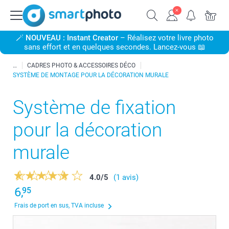
🪄
NOUVEAU : Instant Creator
– Réalisez votre livre photo
sans effort et en quelques secondes. Lancez-vous 📖
CADRES PHOTO & ACCESSOIRES DÉCO
SYSTÈME DE MONTAGE POUR LA DÉCORATION MURALE
Système de fixation
pour la décoration
murale
4.0
/
5
(1 avis)
6,
95
Frais de port en sus, TVA incluse