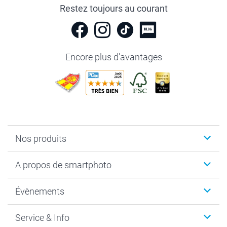
Restez toujours au courant
Encore plus d'avantages
Nos produits
Livre photo
A propos de smartphoto
Cadeaux photo
Photo sur toile, Poster & Pêle-mêle
Qui sommes-nous?
Évènements
MyNameBook
Durabilité
Faire-part & Cartes
Protection des données
Noël
Service & Info
Développement photo & Tirage photo
Gestion des cookies
Nouvel An