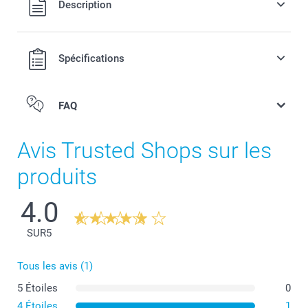
Description
hors frais de port.
Spécifications
FAQ
Photo sur Plexi
Avis Trusted Shops sur les
Plaque de maison
Photo Forex
produits
Photo sur Aluminium
4.0
SUR
5
Tous les avis (1)
5 Étoiles
0
4 Étoiles
1