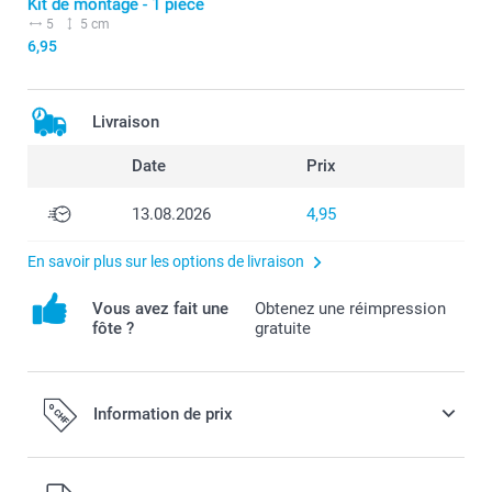
Kit de montage - 1 pièce
5
5 cm
6,95
Livraison
Date
Prix
13.08.2026
4,95
En savoir plus sur les options de livraison
Vous avez fait une
Obtenez une réimpression
fôte ?
gratuite
Information de prix
Tous les prix sont en francs suisses (CHF), TVA incluse et