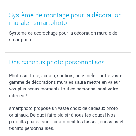
Coques smartphone
Conditions
Saint-Valentin
Contact & FAQ
Cadres photo & accessoires déco
Mentions Légales
Fête des Mères
Tarifs et frais de livraison
Système de montage pour la décoration
Calendrier photos & Agendas photo
Presse
Fête des Pères
Livraison
murale | smartphoto
Stickers & Etiquettes
Affiliation
Confirmation ou communion
Livraison en 48 heures
Système de accrochage pour la décoration murale de
Chèque Cadeau
Investor Relations
Mariage
Modes de Paiement
smartphoto
B2B smartbusiness
Fête d'anniversaire
Identifiez-vous
Droit de rétractation
Collection naissance
Plan du site
Tous les évènements
Statut de ma commande
Des cadeaux photo personnalisés
smarfriends
smartgarantie
Photo sur toile, sur alu, sur bois, pêle-mêle… notre vaste
gamme de décorations murales saura mettre en valeur
smartbonus
vos plus beaux moments tout en personnalisant votre
intérieur!
smartphoto propose un vaste choix de cadeaux photo
originaux. De quoi faire plaisir à tous les coups! Nos
produits phares sont notamment les tasses, coussins et
t-shirts personnalisés.