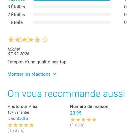
3 Étoiles
0
2 Étoiles
0
1 Étoile
0
Michel,
07.02.2026
Tampon d’une qualité pas top
Montrer les réactions
11.02.2026
On vous recommande aussi
Nous sommes désolés que la qualité du produit ne
réponde pas à vos attentes. Vous pouvez volontiers
prendre contact avec notre service client pour cela
Photo sur Plexi
Numéro de maison
sous service.fr@smartphoto.ch cordialement
10+ variantes
23,95
smartphoto ag
Dès
35,95
(1 avis)
(15 avis)