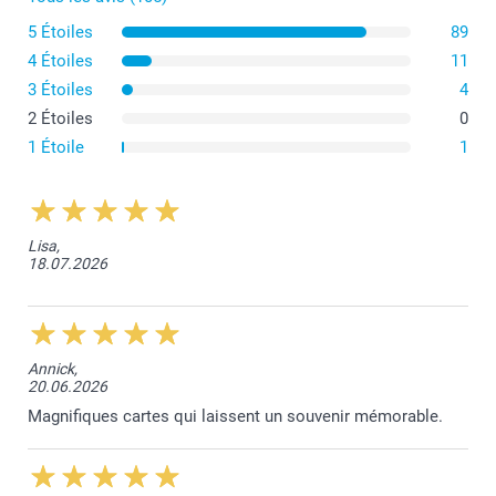
Enveloppes en papier 120 g
30+
Dès
0,70
5 Étoiles
89
Blanc (prédéfini)
4 Étoiles
11
Rouge foncé
Lavande
3 Étoiles
4
Naturel
2 Étoiles
0
1 Étoile
1
Enveloppes en papier 160 g
Blanc luxe
Enveloppes en papier scintillant 120 g
Lisa,
18.07.2026
Blanc scintillant
Argenté scintillant
Bleu scintillant
Doré scintillant
Annick,
20.06.2026
Toutes les enveloppes sont munies d'un rabat pointu
Magnifiques cartes qui laissent un souvenir mémorable.