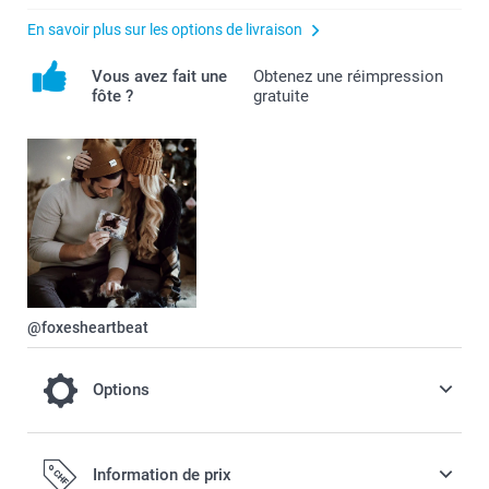
En savoir plus sur les options de livraison
Vous avez fait une
Obtenez une réimpression
fôte ?
gratuite
@foxesheartbeat
Options
Pour un faire-part encore plus festif ou
Information de prix
élégant, optez pour un Papier scintillant /