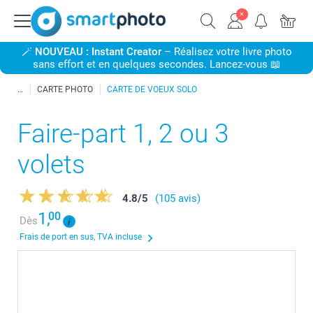
🪄
NOUVEAU : Instant Creator
– Réalisez votre livre photo
sans effort et en quelques secondes. Lancez-vous 📖
CARTE PHOTO
CARTE DE VOEUX SOLO
Faire-part 1, 2 ou 3
volets
4.8
/
5
(105 avis)
1,
00
Dès
Frais de port en sus, TVA incluse