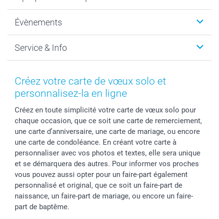
Cadeaux photo
Photo sur toile, Poster & Pêle-mêle
Qui sommes-nous?
Évènements
MyNameBook
Durabilité
Faire-part & Cartes
Protection des données
Noël
Service & Info
Développement photo & Tirage photo
Gestion des cookies
Nouvel An
Coques smartphone
Conditions
Saint-Valentin
Contact & FAQ
Cadres photo & accessoires déco
Mentions Légales
Fête des Mères
Tarifs et frais de livraison
Créez votre carte de vœux solo et
Calendrier photos & Agendas photo
Presse
Fête des Pères
Livraison
personnalisez-la en ligne
Stickers & Etiquettes
Affiliation
Confirmation ou communion
Livraison en 48 heures
Créez en toute simplicité votre carte de vœux solo pour
Chèque Cadeau
Investor Relations
Mariage
Modes de Paiement
chaque occasion, que ce soit une carte de remerciement,
B2B smartbusiness
Fête d'anniversaire
Identifiez-vous
une carte d’anniversaire, une carte de mariage, ou encore
Droit de rétractation
Collection naissance
Plan du site
une carte de condoléance. En créant votre carte à
Tous les évènements
Statut de ma commande
personnaliser avec vos photos et textes, elle sera unique
et se démarquera des autres. Pour informer vos proches
smarfriends
vous pouvez aussi opter pour un faire-part également
smartgarantie
personnalisé et original, que ce soit un faire-part de
smartbonus
naissance, un faire-part de mariage, ou encore un faire-
part de baptême.