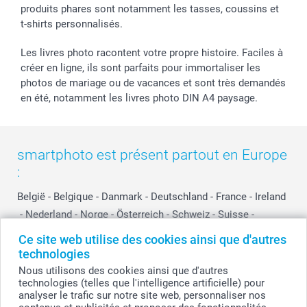
produits phares sont notamment les tasses, coussins et
t-shirts personnalisés.
Les livres photo racontent votre propre histoire. Faciles à
créer en ligne, ils sont parfaits pour immortaliser les
photos de mariage ou de vacances et sont très demandés
en été, notamment les livres photo DIN A4 paysage.
smartphoto est présent partout en Europe
:
België
-
Belgique
-
Danmark
-
Deutschland
-
France
-
Ireland
-
Nederland
-
Norge
-
Österreich
-
Schweiz
-
Suisse
-
Switzerland
-
Suomi
-
Sverige
-
United Kingdom
-
Ce site web utilise des cookies ainsi que d'autres
Other Countries
technologies
Nous utilisons des cookies ainsi que d'autres
technologies (telles que l'intelligence artificielle) pour
analyser le trafic sur notre site web, personnaliser nos
Tous les prix sont en francs suisses (CHF), TVA incluse et hors frais de port.