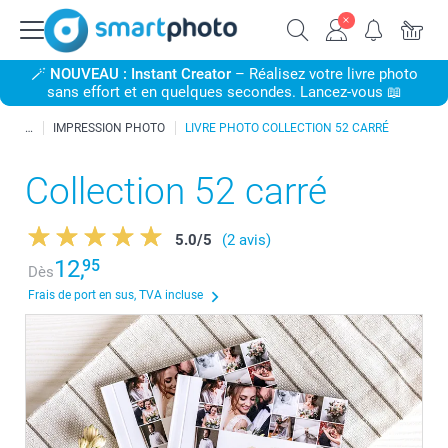
🪄
NOUVEAU : Instant Creator
– Réalisez votre livre photo
sans effort et en quelques secondes. Lancez-vous 📖
IMPRESSION PHOTO
LIVRE PHOTO COLLECTION 52 CARRÉ
Collection 52 carré
5.0
/
5
(2 avis)
12,
95
Dès
Frais de port en sus, TVA incluse