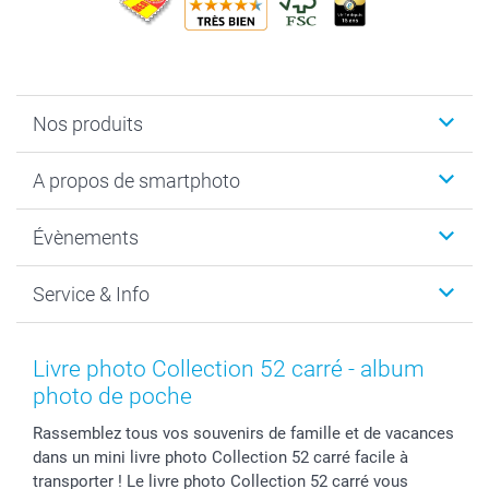
Nos produits
Livre photo
A propos de smartphoto
Cadeaux photo
Photo sur toile, Poster & Pêle-mêle
Qui sommes-nous?
Évènements
MyNameBook
Durabilité
Faire-part & Cartes
Protection des données
Noël
Service & Info
Développement photo & Tirage photo
Gestion des cookies
Nouvel An
Coques smartphone
Conditions
Saint-Valentin
Contact & FAQ
Cadres photo & accessoires déco
Mentions Légales
Fête des Mères
Tarifs et frais de livraison
Livre photo Collection 52 carré - album
Calendrier photos & Agendas photo
Presse
Fête des Pères
Livraison
photo de poche
Stickers & Etiquettes
Affiliation
Confirmation ou communion
Livraison en 48 heures
Rassemblez tous vos souvenirs de famille et de vacances
Chèque Cadeau
Investor Relations
Mariage
Modes de Paiement
dans un mini livre photo Collection 52 carré facile à
B2B smartbusiness
Fête d'anniversaire
Identifiez-vous
transporter ! Le livre photo Collection 52 carré vous