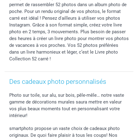
Droit de rétractation
Collection naissance
Plan du site
permet de rassembler 52 photos dans un album photo de
Tous les évènements
Statut de ma commande
poche. Pour un rendu original de vos photos, le format
carré est idéal ! Pensez d'ailleurs à utiliser vos photos
smarfriends
Instagram. Grâce à son format simple, créez votre livre
smartgarantie
photo en 2 temps, 3 mouvements. Plus besoin de passer
smartbonus
des heures à créer un livre photo pour montrer vos photos
de vacances à vos proches. Vos 52 photos préférées
dans un livre harmonieux et léger, c’est le Livre photo
Collection 52 carré !
Des cadeaux photo personnalisés
Photo sur toile, sur alu, sur bois, pêle-mêle… notre vaste
gamme de décorations murales saura mettre en valeur
vos plus beaux moments tout en personnalisant votre
intérieur!
smartphoto propose un vaste choix de cadeaux photo
originaux. De quoi faire plaisir à tous les coups! Nos