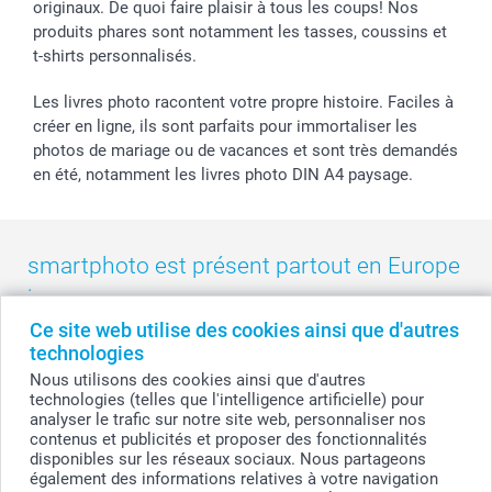
originaux. De quoi faire plaisir à tous les coups! Nos
produits phares sont notamment les tasses, coussins et
t-shirts personnalisés.
Les livres photo racontent votre propre histoire. Faciles à
créer en ligne, ils sont parfaits pour immortaliser les
photos de mariage ou de vacances et sont très demandés
en été, notamment les livres photo DIN A4 paysage.
smartphoto est présent partout en Europe
:
Ce site web utilise des cookies ainsi que d'autres
België
-
Belgique
-
Danmark
-
Deutschland
-
France
-
Ireland
technologies
-
Nederland
-
Norge
-
Österreich
-
Schweiz
-
Suisse
-
Nous utilisons des cookies ainsi que d'autres
Switzerland
-
Suomi
-
Sverige
-
United Kingdom
-
technologies (telles que l'intelligence artificielle) pour
Other Countries
analyser le trafic sur notre site web, personnaliser nos
contenus et publicités et proposer des fonctionnalités
disponibles sur les réseaux sociaux. Nous partageons
également des informations relatives à votre navigation