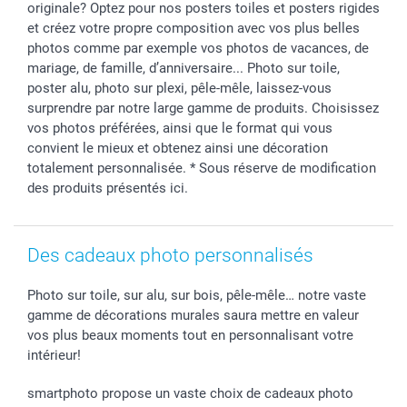
originale? Optez pour nos posters toiles et posters rigides
B2B smartbusiness
Fête d'anniversaire
Identifiez-vous
et créez votre propre composition avec vos plus belles
Droit de rétractation
Collection naissance
Plan du site
photos comme par exemple vos photos de vacances, de
Tous les évènements
Statut de ma commande
mariage, de famille, d’anniversaire... Photo sur toile,
poster alu, photo sur plexi, pêle-mêle, laissez-vous
smarfriends
surprendre par notre large gamme de produits. Choisissez
smartgarantie
vos photos préférées, ainsi que le format qui vous
smartbonus
convient le mieux et obtenez ainsi une décoration
totalement personnalisée. * Sous réserve de modification
des produits présentés ici.
Des cadeaux photo personnalisés
Photo sur toile, sur alu, sur bois, pêle-mêle… notre vaste
gamme de décorations murales saura mettre en valeur
vos plus beaux moments tout en personnalisant votre
intérieur!
smartphoto propose un vaste choix de cadeaux photo