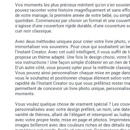
Vos moments les plus précieux méritent qu'on s'en souvien
pouvez raconter votre histoire magnifiquement et sans effor
de votre mariage, la première année de votre bébé, ou simp
quotidien. Commencez par choisir un format et une couvertu
s'agisse d'une couverture rigide durable, d'une couverture so
cuir noir classique.
Avec deux méthodes uniques pour créer votre livre photo, 
immortaliser vos souvenirs. Pour ceux qui souhaitent un beau
l'Instant Creator. Avec cet outil intelligent, il vous suffit d
propose un thème adapté. Une fois le design choisi, votre 
vos instructions ! Une façon simple d'obtenir en un rien d
D'un autre côté, vous pouvez opter pour la méthode classique
Vous pouvez ainsi personnaliser chaque mise en page dans 
vous le souhaitez et positionner chaque élément selon votr
rapidité de l'Instant Creator ou que vous préfériez rester m
permettent de concevoir un livre photo unique, personnalis
moments.
Vous voulez quelque chose de vraiment spécial ? Les couve
personnalisées avec votre design préféré, un nom, une dat
variété de thèmes, allant de l'élégant et intemporel au ludi
avec votre propre texte, mise en page et photos. Imprimées
images brilleront avec des couleurs riches et des détails ép