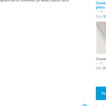
ujourd'hui et concevez un album photo dont
Couver
photo
22
Dès
3
Couver
22
Dès
4
Vo