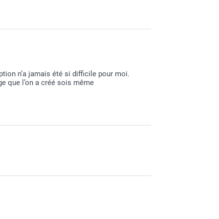
Dans l’o
après av
design q
tenant c
Vérifiez
vous sou
tion n’a jamais été si difficile pour moi.
Vous pou
ge que l’on a créé sois même
ajouter 
déplaçan
Si votre 
égaleme
Ouvrez l
dons de bien vouloir prendre contact avec
qualité 
r la marche à suivre. cordialement smartphoto
meilleur
de la ph
apparaît
Si la rés