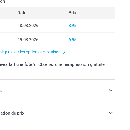
son
Date
Prix
18.08.2026
8,95
19.08.2026
6,95
ir plus sur les options de livraison
vez fait une fôte ?
Obtenez une réimpression gratuite
ns
effet encore plus luxueux, choisissez
ation de prix
r brillant ou mat de qualité premium.