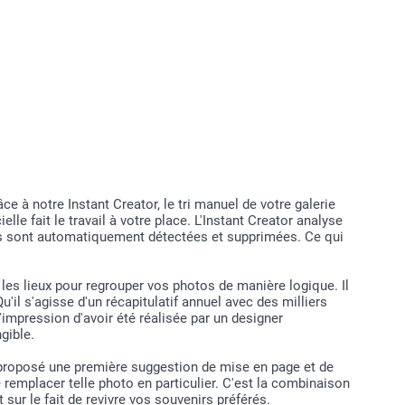
ez-vous à votre compte smartphoto
créateur, sauvegardez votre première création avec un nom
lisé
sur “recommencer” dans le créateur, le produit est
isé
sur “sauvegarder” et entrez le nom personnalisé pour votre
 création.
rouverez toutes vos créations sous “mon compte > mes
 à notre Instant Creator, le tri manuel de votre galerie
s“
lle fait le travail à votre place. L'Instant Creator analyse
sées sont automatiquement détectées et supprimées. Ce qui
t les lieux pour regrouper vos photos de manière logique. Il
'il s'agisse d'un récapitulatif annuel avec des milliers
impression d'avoir été réalisée par un designer
gible.
A a proposé une première suggestion de mise en page et de
remplacer telle photo en particulier. C'est la combinaison
 sur le fait de revivre vos souvenirs préférés.