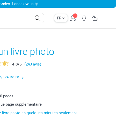
condes. Lancez-vous 📖
FR
un livre photo
4.8
/
5
(243 avis)
us, TVA incluse
00
pages
ue page supplémentaire
e livre photo en quelques minutes seulement