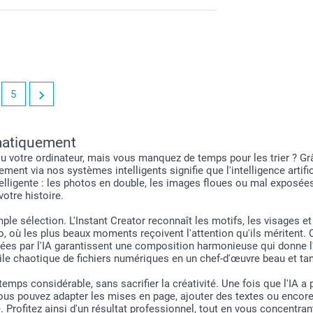
Connect
Dans le 
personna
5
Cliquez 
réinitial
Cliquez 
deuxième
omatiquement
Vous ret
votre ordinateur, mais vous manquez de temps pour les trier ? Grâce
création
nt via nos systèmes intelligents signifie que l'intelligence artificie
 intelligente : les photos en double, les images floues ou mal expo
votre histoire.
mple sélection. L'Instant Creator reconnaît les motifs, les visages e
 où les plus beaux moments reçoivent l'attention qu'ils méritent. Qu
ées par l'IA garantissent une composition harmonieuse qui donne l'
ile chaotique de fichiers numériques en un chef-d'œuvre beau et tan
e temps considérable, sans sacrifier la créativité. Une fois que l'I
us pouvez adapter les mises en page, ajouter des textes ou encore 
 Profitez ainsi d'un résultat professionnel, tout en vous concentrant