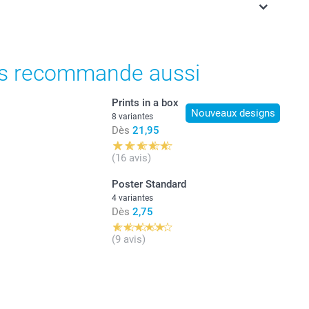
ont en francs suisses (CHF), TVA incluse et hors frais de
t prix des options
s recommande aussi
format L ou XL
 brillant premium 300 g
Prints in a box
s mat premium 300 g
Nouveaux designs
8 variantes
Dès
21,95
(16 avis)
résentation moderne
Poster Standard
4 variantes
ièce
Dès
2,75
t prix des options
(9 avis)
format L ou XL