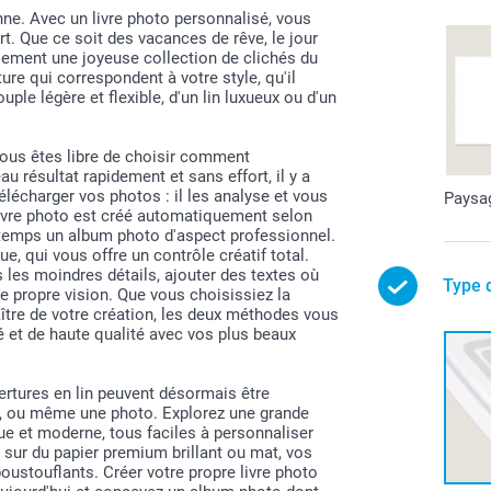
ne. Avec un livre photo personnalisé, vous
t. Que ce soit des vacances de rêve, le jour
lement une joyeuse collection de clichés du
re qui correspondent à votre style, qu'il
uple légère et flexible, d'un lin luxueux ou d'un
vous êtes libre de choisir comment
 résultat rapidement et sans effort, il y a
e télécharger vos photos : il les analyse et vous
Paysa
livre photo est créé automatiquement selon
e temps un album photo d'aspect professionnel.
, qui vous offre un contrôle créatif total.
les moindres détails, ajouter des textes où
Type 
e propre vision. Que vous choisissiez la
aître de votre création, les deux méthodes vous
é et de haute qualité avec vos plus beaux
rtures en lin peuvent désormais être
e, ou même une photo. Explorez une grande
que et moderne, tous faciles à personnaliser
 sur du papier premium brillant ou mat, vos
oustouflants. Créer votre propre livre photo