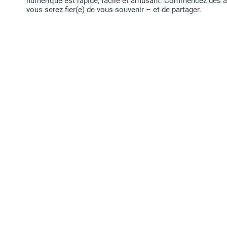
numérique est rapide, facile et amusant. Commencez dès a
vous serez fier(e) de vous souvenir – et de partager.