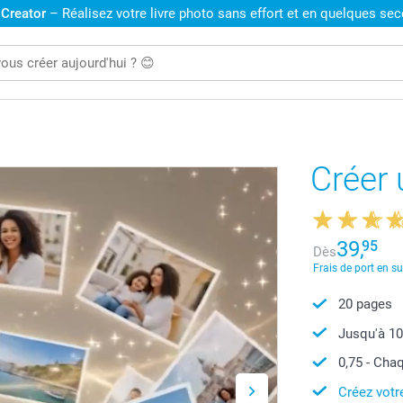
 Creator
– Réalisez votre livre photo sans effort et en quelques se
Créer 
39,
95
Dès
Frais de port en s
20
pages
Jusqu'à
1
0,75
- Chaq
Créez votr