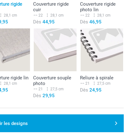
ture rigide
Couverture rigide
Couverture rigide
cuir
photo lin
28,1 cm
22
28,1 cm
22
28,1 cm
9,95
Dès
44,95
Dès
46,95
ture rigide lin
Couverture souple
Reliure à spirale
photo
28,1 cm
21
27,5 cm
21
27,5 cm
4,95
Dès
24,95
Dès
29,95
ir les designs