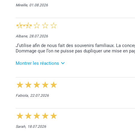
Mireille,
01.08.2026
Albane,
28.07.2026
J’utilise afin de nous fait des souvenirs familiaux. La concep
Dommage que l’on ne puisse pas dupliquer une mise en pa
Montrer les réactions
07.08.2026
Merci pour votre commentaire. Nous vous recomman
notre service clients qui vous indiquera avec plaisi
ag
Fabiola,
22.07.2026
Sarah,
18.07.2026