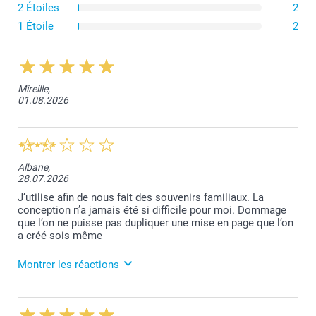
2 Étoiles
2
1 Étoile
2
Mireille,
01.08.2026
ici
Dans l’outil de création, sélectionnez le remplissage
automatique après avoir ajouté vos photos. Celles-ci
Albane,
sont placées dans le design que vous avez sélectionné,
28.07.2026
par ordre chronologique et en tenant compte de leur
J’utilise afin de nous fait des souvenirs familiaux. La
orientation verticales ou horizontales.
conception n’a jamais été si difficile pour moi. Dommage
Vérifiez si les photos sont correctement placées et
que l’on ne puisse pas dupliquer une mise en page que l’on
cadrées, si vous souhaitez apporter une dernière
a créé sois même
touche, c’est le moment !
Vous pouvez facilement recadrer les photos, les
changer de place, ajouter du texte, des illustrations,
Montrer les réactions
déplacer des pages en les déplaçant simplement avec
votre souris dans le créateur.
Si votre fichier d'origine est net, votre impression le
07.08.2026
sera également.
Merci pour votre commentaire. Nous vous