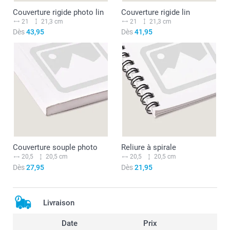
Couverture rigide photo lin
Couverture rigide lin
21
21,3 cm
21
21,3 cm
Dès
43,95
Dès
41,95
Couverture souple photo
Reliure à spirale
20,5
20,5 cm
20,5
20,5 cm
Dès
27,95
Dès
21,95
Livraison
Date
Prix