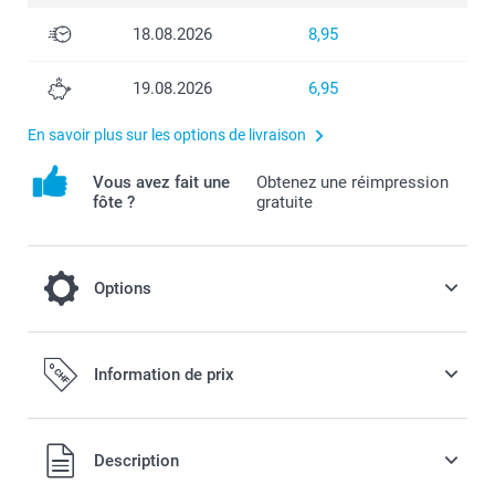
18.08.2026
8,95
19.08.2026
6,95
En savoir plus sur les options de livraison
Vous avez fait une
Obtenez une réimpression
fôte ?
gratuite
Options
Et pour un effet encore plus luxueux,
Information de prix
choisissez notre papier brillant ou mat de
qualité premium.
Tous les prix sont en francs suisses (CHF), TVA incluse et
Description
hors frais de port.
0,20/page