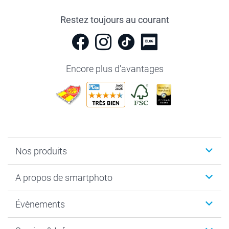
Restez toujours au courant
Encore plus d'avantages
Nos produits
Livre photo
A propos de smartphoto
Cadeaux photo
Photo sur toile, Poster & Pêle-mêle
Qui sommes-nous?
Évènements
MyNameBook
Durabilité
Faire-part & Cartes
Protection des données
Noël