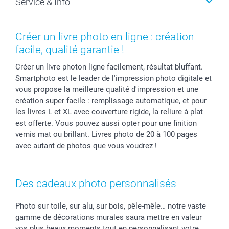
Service & Info
Développement photo & Tirage photo
Gestion des cookies
Nouvel An
Coques smartphone
Conditions
Saint-Valentin
Contact & FAQ
Cadres photo & accessoires déco
Mentions Légales
Fête des Mères
Tarifs et frais de livraison
Créer un livre photo en ligne : création
Calendrier photos & Agendas photo
Presse
Fête des Pères
Livraison
facile, qualité garantie !
Stickers & Etiquettes
Affiliation
Confirmation ou communion
Livraison en 48 heures
Créer un livre photon ligne facilement, résultat bluffant.
Chèque Cadeau
Investor Relations
Mariage
Modes de Paiement
Smartphoto est le leader de l'impression photo digitale et
B2B smartbusiness
Fête d'anniversaire
Identifiez-vous
vous propose la meilleure qualité d'impression et une
Droit de rétractation
Collection naissance
Plan du site
création super facile : remplissage automatique, et pour
Tous les évènements
Statut de ma commande
les livres L et XL avec couverture rigide, la reliure à plat
est offerte. Vous pouvez aussi opter pour une finition
smarfriends
vernis mat ou brillant. Livres photo de 20 à 100 pages
smartgarantie
avec autant de photos que vous voudrez !
smartbonus
Des cadeaux photo personnalisés
Photo sur toile, sur alu, sur bois, pêle-mêle… notre vaste
gamme de décorations murales saura mettre en valeur
vos plus beaux moments tout en personnalisant votre