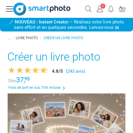
🪄
NOUVEAU : Instant Creator
– Réalisez votre livre photo
sans effort et en quelques secondes. Lancez-vous 📖
LIVRE PHOTO
CRÉER UN LIVRE PHOTO
Créer un livre photo
4.8
/
5
(243 avis)
37,
95
Dès
Frais de port en sus, TVA incluse