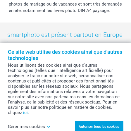
photos de mariage ou de vacances et sont très demandés
en été, notamment les livres photo DIN A4 paysage.
smartphoto est présent partout en Europe
:
Ce site web utilise des cookies ainsi que d'autres
België
-
Belgique
-
Danmark
-
Deutschland
-
France
-
Ireland
technologies
-
Nederland
-
Norge
-
Österreich
-
Schweiz
-
Suisse
-
Nous utilisons des cookies ainsi que d'autres
Switzerland
-
Suomi
-
Sverige
-
United Kingdom
-
technologies (telles que l'intelligence artificielle) pour
Other Countries
analyser le trafic sur notre site web, personnaliser nos
contenus et publicités et proposer des fonctionnalités
disponibles sur les réseaux sociaux. Nous partageons
également des informations relatives à votre navigation
Tous les prix sont en francs suisses (CHF), TVA incluse et hors frais de port.
sur notre site avec nos partenaires dans les domaines de
l'analyse, de la publicité et des réseaux sociaux. Pour en
savoir plus sur notre politique en matière de cookies,
cliquez
ici
.
© smartphoto group. Tous droits réservés
Gérer mes cookies
Autoriser tous les cookies