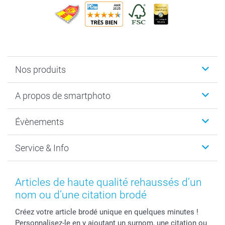
Nos produits
Livre photo
A propos de smartphoto
Cadeaux photo
Photo sur toile, Poster & Pêle-mêle
Qui sommes-nous?
Évènements
MyNameBook
Durabilité
Faire-part & Cartes
Protection des données
Noël
Service & Info
Développement photo & Tirage photo
Gestion des cookies
Nouvel An
Coques smartphone
Conditions
Saint-Valentin
Contact & FAQ
Cadres photo & accessoires déco
Mentions Légales
Fête des Mères
Tarifs et frais de livraison
Articles de haute qualité rehaussés d’un
Calendrier photos & Agendas photo
Presse
Fête des Pères
Livraison
nom ou d’une citation brodé
Stickers & Etiquettes
Affiliation
Confirmation ou communion
Livraison en 48 heures
Créez votre article brodé unique en quelques minutes !
Chèque Cadeau
Investor Relations
Mariage
Modes de Paiement
Personnalisez-le en y ajoutant un surnom, une citation ou