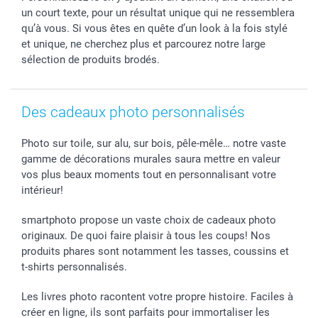
B2B smartbusiness
Fête d'anniversaire
Identifiez-vous
un court texte, pour un résultat unique qui ne ressemblera
Droit de rétractation
Collection naissance
Plan du site
qu’à vous. Si vous êtes en quête d’un look à la fois stylé
Tous les évènements
Statut de ma commande
et unique, ne cherchez plus et parcourez notre large
sélection de produits brodés.
smarfriends
smartgarantie
smartbonus
Des cadeaux photo personnalisés
Photo sur toile, sur alu, sur bois, pêle-mêle… notre vaste
gamme de décorations murales saura mettre en valeur
vos plus beaux moments tout en personnalisant votre
intérieur!
smartphoto propose un vaste choix de cadeaux photo
originaux. De quoi faire plaisir à tous les coups! Nos
produits phares sont notamment les tasses, coussins et
t-shirts personnalisés.
Les livres photo racontent votre propre histoire. Faciles à
créer en ligne, ils sont parfaits pour immortaliser les