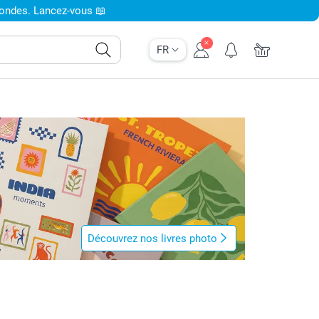
condes. Lancez-vous 📖
FR
Découvrez nos livres photo