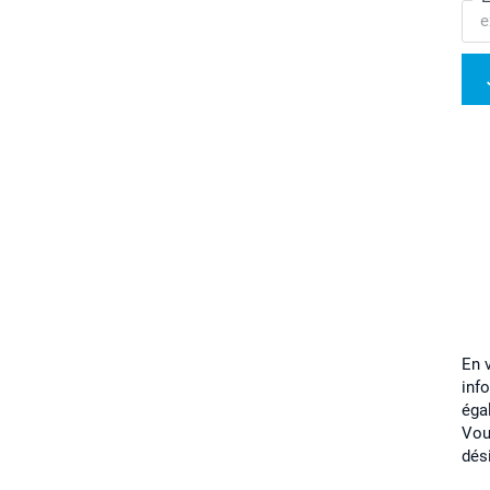
En 
inf
éga
Vou
dés