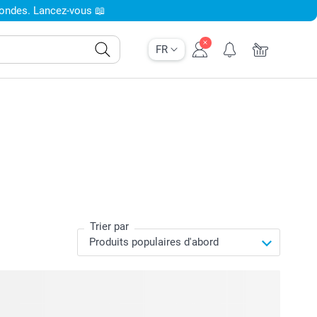
condes. Lancez-vous 📖
FR
Trier par