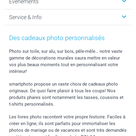
Évènements
MyNameBook
Durabilité
Faire-part & Cartes
Protection des données
Noël
Service & Info
Développement photo & Tirage photo
Gestion des cookies
Nouvel An
Coques smartphone
Conditions
Saint-Valentin
Contact & FAQ
Cadres photo & accessoires déco
Mentions Légales
Fête des Mères
Tarifs et frais de livraison
Des cadeaux photo personnalisés
Calendrier photos & Agendas photo
Presse
Fête des Pères
Livraison
Stickers & Etiquettes
Affiliation
Confirmation ou communion
Livraison en 48 heures
Photo sur toile, sur alu, sur bois, pêle-mêle… notre vaste
gamme de décorations murales saura mettre en valeur
Chèque Cadeau
Investor Relations
Mariage
Modes de Paiement
vos plus beaux moments tout en personnalisant votre
B2B smartbusiness
Fête d'anniversaire
Identifiez-vous
intérieur!
Droit de rétractation
Collection naissance
Plan du site
Tous les évènements
Statut de ma commande
smartphoto propose un vaste choix de cadeaux photo
smarfriends
originaux. De quoi faire plaisir à tous les coups! Nos
produits phares sont notamment les tasses, coussins et
smartgarantie
t-shirts personnalisés.
smartbonus
Les livres photo racontent votre propre histoire. Faciles à
créer en ligne, ils sont parfaits pour immortaliser les
photos de mariage ou de vacances et sont très demandés