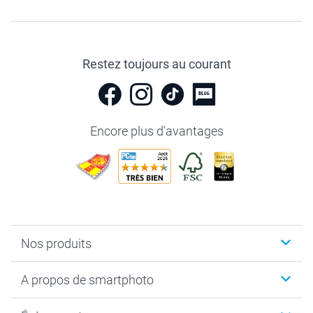
Restez toujours au courant
Encore plus d'avantages
Nos produits
Livre photo
A propos de smartphoto
Cadeaux photo
Photo sur toile, Poster & Pêle-mêle
Qui sommes-nous?