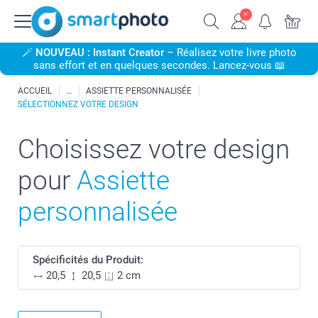
🪄
NOUVEAU : Instant Creator
– Réalisez votre livre photo
sans effort et en quelques secondes. Lancez-vous 📖
ACCUEIL
ASSIETTE PERSONNALISÉE
SÉLECTIONNEZ VOTRE DESIGN
Choisissez votre design
pour
Assiette
personnalisée
Spécificités du Produit:
20,5
20,5
2 cm