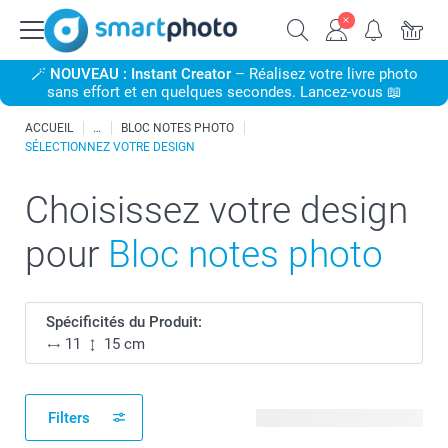
🪄
NOUVEAU : Instant Creator
– Réalisez votre livre photo
sans effort et en quelques secondes. Lancez-vous 📖
ACCUEIL
BLOC NOTES PHOTO
SÉLECTIONNEZ VOTRE DESIGN
Choisissez votre design
pour
Bloc notes photo
Spécificités du Produit:
11
15 cm
Filters
120 modèles disponibles