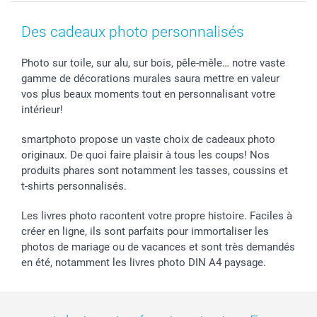
Coques smartphone
Conditions
Saint-Valentin
Contact & FAQ
Cadres photo & accessoires déco
Mentions Légales
Fête des Mères
Tarifs et frais de livraison
Des cadeaux photo personnalisés
Calendrier photos & Agendas photo
Presse
Fête des Pères
Livraison
Stickers & Etiquettes
Affiliation
Confirmation ou communion
Livraison en 48 heures
Photo sur toile, sur alu, sur bois, pêle-mêle… notre vaste
gamme de décorations murales saura mettre en valeur
Chèque Cadeau
Investor Relations
Mariage
Modes de Paiement
vos plus beaux moments tout en personnalisant votre
B2B smartbusiness
Fête d'anniversaire
Identifiez-vous
intérieur!
Droit de rétractation
Collection naissance
Plan du site
Tous les évènements
Statut de ma commande
smartphoto propose un vaste choix de cadeaux photo
smarfriends
originaux. De quoi faire plaisir à tous les coups! Nos
produits phares sont notamment les tasses, coussins et
smartgarantie
t-shirts personnalisés.
smartbonus
Les livres photo racontent votre propre histoire. Faciles à
créer en ligne, ils sont parfaits pour immortaliser les
photos de mariage ou de vacances et sont très demandés
en été, notamment les livres photo DIN A4 paysage.