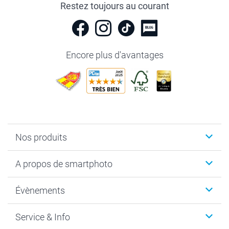
Restez toujours au courant
Encore plus d'avantages
Nos produits
Livre photo
A propos de smartphoto
Cadeaux photo
Photo sur toile, Poster & Pêle-mêle
Qui sommes-nous?
Évènements
MyNameBook
Durabilité
Faire-part & Cartes
Protection des données
Noël
Service & Info
Développement photo & Tirage photo
Gestion des cookies
Nouvel An