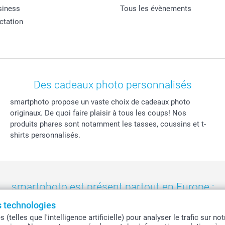
siness
Tous les évènements
actation
Des cadeaux photo personnalisés
smartphoto propose un vaste choix de cadeaux photo
originaux. De quoi faire plaisir à tous les coups! Nos
produits phares sont notamment les tasses, coussins et t-
shirts personnalisés.
smartphoto est présent partout en Europe :
es technologies
eland
-
Nederland
-
Norge
-
Österreich
-
Schweiz
-
Suisse
-
Switzerla
telles que l'intelligence artificielle) pour analyser le trafic sur n