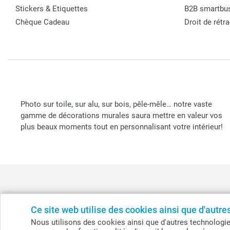
Stickers & Etiquettes
B2B smartbu
Chèque Cadeau
Droit de rétr
Photo sur toile, sur alu, sur bois, pêle-mêle… notre vaste
gamme de décorations murales saura mettre en valeur vos
plus beaux moments tout en personnalisant votre intérieur!
Ce site web utilise des cookies ainsi que d'autr
België
-
Belgique
-
Danmark
-
Deutschland
-
France
-
Ir
Nous utilisons des cookies ainsi que d'autres technologies (