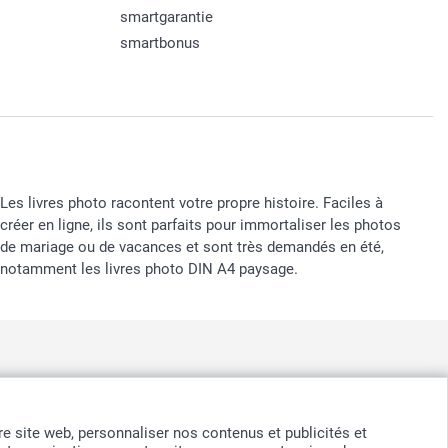
smartgarantie
smartbonus
Les livres photo racontent votre propre histoire. Faciles à
créer en ligne, ils sont parfaits pour immortaliser les photos
de mariage ou de vacances et sont très demandés en été,
notamment les livres photo DIN A4 paysage.
nd
-
Suomi
-
Sverige
-
United Kingdom
-
Other Countries
otre site web, personnaliser nos contenus et publicités et