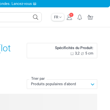
condes. Lancez-vous 📖
FR
lot
Spécificités du Produit:
3,2
5 cm
Trier par