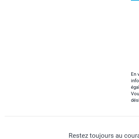
En 
inf
éga
Vou
dés
Restez toujours au cour