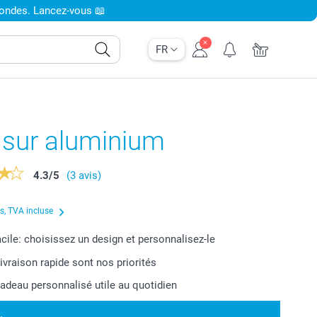
condes. Lancez-vous 📖
FR
 sur aluminium
4.3
/
5
(3 avis)
us, TVA incluse
acile: choisissez un design et personnalisez-le
livraison rapide sont nos priorités
cadeau personnalisé utile au quotidien