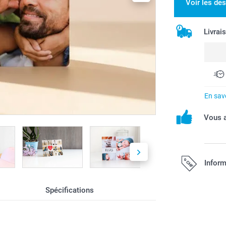
Voir les de
Livrai
En savo
Vous a
Inform
Spécifications
Tous les prix s
port.