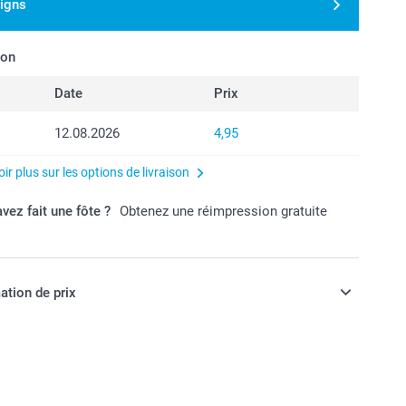
signs
son
Date
Prix
12.08.2026
4,95
ir plus sur les options de livraison
vez fait une fôte ?
Obtenez une réimpression gratuite
ation de prix
ont en francs suisses (CHF), TVA incluse et hors frais de