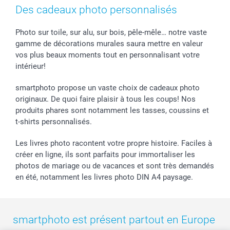
Cadres photo & accessoires déco
Mentions Légales
Fête des Mères
Tarifs et frais de livraison
Des cadeaux photo personnalisés
Calendrier photos & Agendas photo
Presse
Fête des Pères
Livraison
Stickers & Etiquettes
Affiliation
Confirmation ou communion
Livraison en 48 heures
Photo sur toile, sur alu, sur bois, pêle-mêle… notre vaste
gamme de décorations murales saura mettre en valeur
Chèque Cadeau
Investor Relations
Mariage
Modes de Paiement
vos plus beaux moments tout en personnalisant votre
B2B smartbusiness
Fête d'anniversaire
Identifiez-vous
intérieur!
Droit de rétractation
Collection naissance
Plan du site
Tous les évènements
Statut de ma commande
smartphoto propose un vaste choix de cadeaux photo
smarfriends
originaux. De quoi faire plaisir à tous les coups! Nos
produits phares sont notamment les tasses, coussins et
smartgarantie
t-shirts personnalisés.
smartbonus
Les livres photo racontent votre propre histoire. Faciles à
créer en ligne, ils sont parfaits pour immortaliser les
photos de mariage ou de vacances et sont très demandés
en été, notamment les livres photo DIN A4 paysage.
smartphoto est présent partout en Europe