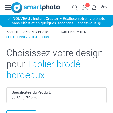
🪄
NOUVEAU : Instant Creator
– Réalisez votre livre photo
sans effort et en quelques secondes. Lancez-vous 📖
ACCUEIL
CADEAUX PHOTO
TABLIER DE CUISINE
SÉLECTIONNEZ VOTRE DESIGN
Choisissez votre design
pour
Tablier brodé
bordeaux
Spécificités du Produit:
68
79 cm