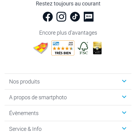
Restez toujours au courant
Encore plus d'avantages
Nos produits
Livre photo
A propos de smartphoto
Cadeaux photo
Photo sur toile, Poster & Pêle-mêle
Qui sommes-nous?
Évènements
MyNameBook
Durabilité
Faire-part & Cartes
Protection des données
Noël
Service & Info
Développement photo & Tirage photo
Gestion des cookies
Nouvel An