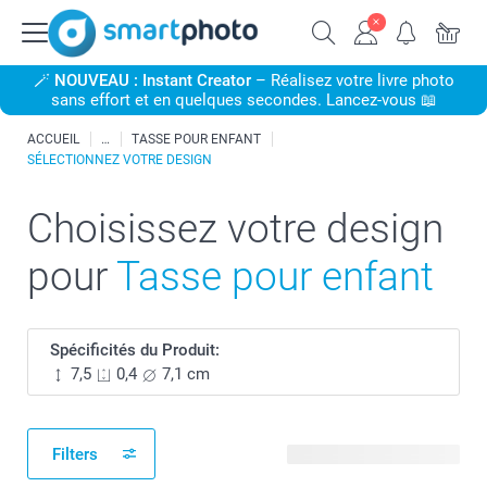
🪄
NOUVEAU : Instant Creator
– Réalisez votre livre photo
sans effort et en quelques secondes. Lancez-vous 📖
ACCUEIL
TASSE POUR ENFANT
SÉLECTIONNEZ VOTRE DESIGN
Choisissez votre design
pour
Tasse pour enfant
Spécificités du Produit:
7,5
0,4
7,1 cm
Filters
48 modèles disponibles