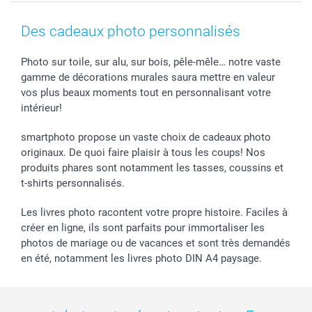
Coques smartphone
Conditions
Saint-Valentin
Contact & FAQ
Cadres photo & accessoires déco
Mentions Légales
Fête des Mères
Tarifs et frais de livraison
Des cadeaux photo personnalisés
Calendrier photos & Agendas photo
Presse
Fête des Pères
Livraison
Stickers & Etiquettes
Affiliation
Confirmation ou communion
Livraison en 48 heures
Photo sur toile, sur alu, sur bois, pêle-mêle… notre vaste
gamme de décorations murales saura mettre en valeur
Chèque Cadeau
Investor Relations
Mariage
Modes de Paiement
vos plus beaux moments tout en personnalisant votre
B2B smartbusiness
Fête d'anniversaire
Identifiez-vous
intérieur!
Droit de rétractation
Collection naissance
Plan du site
Tous les évènements
Statut de ma commande
smartphoto propose un vaste choix de cadeaux photo
smarfriends
originaux. De quoi faire plaisir à tous les coups! Nos
produits phares sont notamment les tasses, coussins et
smartgarantie
t-shirts personnalisés.
smartbonus
Les livres photo racontent votre propre histoire. Faciles à
créer en ligne, ils sont parfaits pour immortaliser les
photos de mariage ou de vacances et sont très demandés
en été, notamment les livres photo DIN A4 paysage.