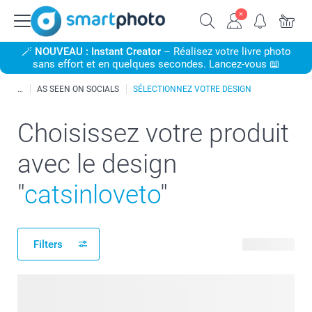
🪄
NOUVEAU : Instant Creator
– Réalisez votre livre photo
sans effort et en quelques secondes. Lancez-vous 📖
AS SEEN ON SOCIALS
SÉLECTIONNEZ VOTRE DESIGN
Choisissez votre produit
avec le design
"
catsinloveto
"
Filters
18 produits