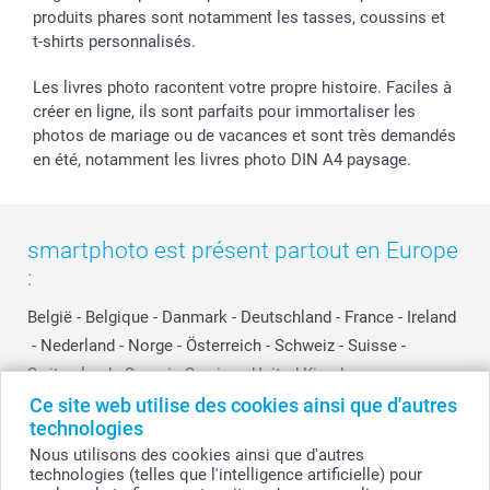
produits phares sont notamment les tasses, coussins et
t-shirts personnalisés.
Les livres photo racontent votre propre histoire. Faciles à
créer en ligne, ils sont parfaits pour immortaliser les
photos de mariage ou de vacances et sont très demandés
en été, notamment les livres photo DIN A4 paysage.
smartphoto est présent partout en Europe
:
België
-
Belgique
-
Danmark
-
Deutschland
-
France
-
Ireland
-
Nederland
-
Norge
-
Österreich
-
Schweiz
-
Suisse
-
Switzerland
-
Suomi
-
Sverige
-
United Kingdom
-
Other Countries
Ce site web utilise des cookies ainsi que d'autres
technologies
Nous utilisons des cookies ainsi que d'autres
technologies (telles que l'intelligence artificielle) pour
Tous les prix sont en francs suisses (CHF), TVA incluse et hors frais de port.