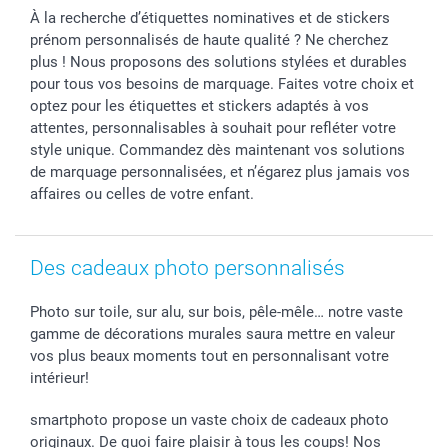
Stickers & Etiquettes
Affiliation
Confirmation ou communion
Livraison en 48 heures
À la recherche d’étiquettes nominatives et de stickers
Chèque Cadeau
Investor Relations
Mariage
Modes de Paiement
prénom personnalisés de haute qualité ? Ne cherchez
B2B smartbusiness
Fête d'anniversaire
Identifiez-vous
plus ! Nous proposons des solutions stylées et durables
Droit de rétractation
Collection naissance
Plan du site
pour tous vos besoins de marquage. Faites votre choix et
Tous les évènements
Statut de ma commande
optez pour les étiquettes et stickers adaptés à vos
attentes, personnalisables à souhait pour refléter votre
smarfriends
style unique. Commandez dès maintenant vos solutions
smartgarantie
de marquage personnalisées, et n’égarez plus jamais vos
smartbonus
affaires ou celles de votre enfant.
Des cadeaux photo personnalisés
Photo sur toile, sur alu, sur bois, pêle-mêle… notre vaste
gamme de décorations murales saura mettre en valeur
vos plus beaux moments tout en personnalisant votre
intérieur!
smartphoto propose un vaste choix de cadeaux photo
originaux. De quoi faire plaisir à tous les coups! Nos