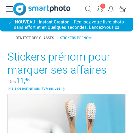
🪄
NOUVEAU : Instant Creator
– Réalisez votre livre photo
sans effort et en quelques secondes. Lancez-vous 📖
RENTRÉE DES CLASSES
STICKERS PRÉNOM
Stickers prénom pour
marquer ses affaires
11,
95
Dès
Frais de port en sus, TVA incluse