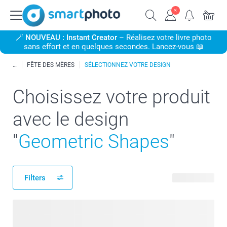
🪄
NOUVEAU : Instant Creator
– Réalisez votre livre photo
sans effort et en quelques secondes. Lancez-vous 📖
FÊTE DES MÈRES
SÉLECTIONNEZ VOTRE DESIGN
Choisissez votre produit
avec le design
"
Geometric Shapes
"
Filters
204 produits