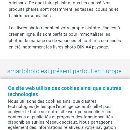
smarfriends
originaux. De quoi faire plaisir à tous les coups! Nos
produits phares sont notamment les tasses, coussins et
smartgarantie
t-shirts personnalisés.
smartbonus
Les livres photo racontent votre propre histoire. Faciles à
créer en ligne, ils sont parfaits pour immortaliser les
photos de mariage ou de vacances et sont très demandés
en été, notamment les livres photo DIN A4 paysage.
smartphoto est présent partout en Europe
:
Ce site web utilise des cookies ainsi que d'autres
België
-
Belgique
-
Danmark
-
Deutschland
-
France
-
Ireland
technologies
-
Nederland
-
Norge
-
Österreich
-
Schweiz
-
Suisse
-
Nous utilisons des cookies ainsi que d'autres
Switzerland
-
Suomi
-
Sverige
-
United Kingdom
-
technologies (telles que l'intelligence artificielle) pour
Other Countries
analyser le trafic sur notre site web, personnaliser nos
contenus et publicités et proposer des fonctionnalités
disponibles sur les réseaux sociaux. Nous partageons
également des informations relatives à votre navigation