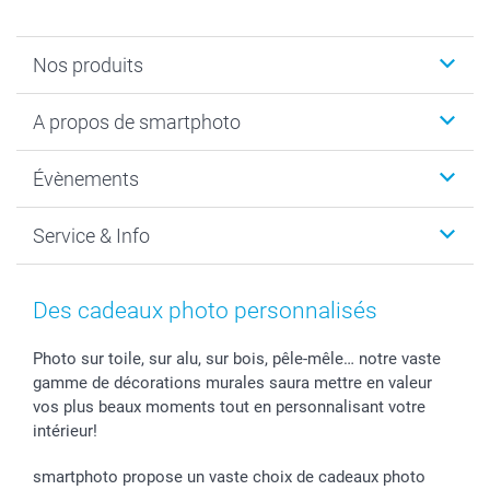
Nos produits
Livre photo
A propos de smartphoto
Cadeaux photo
Photo sur toile, Poster & Pêle-mêle
Qui sommes-nous?
Évènements
MyNameBook
Durabilité
Faire-part & Cartes
Protection des données
Noël
Service & Info
Développement photo & Tirage photo
Gestion des cookies
Nouvel An
Coques smartphone
Conditions
Saint-Valentin
Contact & FAQ
Cadres photo & accessoires déco
Mentions Légales
Fête des Mères
Tarifs et frais de livraison
Des cadeaux photo personnalisés
Calendrier photos & Agendas photo
Presse
Fête des Pères
Livraison
Stickers & Etiquettes
Affiliation
Confirmation ou communion
Livraison en 48 heures
Photo sur toile, sur alu, sur bois, pêle-mêle… notre vaste
gamme de décorations murales saura mettre en valeur
Chèque Cadeau
Investor Relations
Mariage
Modes de Paiement
vos plus beaux moments tout en personnalisant votre
B2B smartbusiness
Fête d'anniversaire
Identifiez-vous
intérieur!
Droit de rétractation
Collection naissance
Plan du site
Tous les évènements
Statut de ma commande
smartphoto propose un vaste choix de cadeaux photo