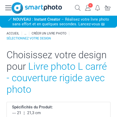
🪄
NOUVEAU : Instant Creator
– Réalisez votre livre photo
sans effort et en quelques secondes. Lancez-vous 📖
ACCUEIL
CRÉER UN LIVRE PHOTO
SÉLECTIONNEZ VOTRE DESIGN
Choisissez votre design
pour
Livre photo L carré
- couverture rigide avec
photo
Spécificités du Produit:
21
21,3 cm