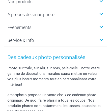
Nos produits
Livre photo
A propos de smartphoto
Cadeaux photo
Photo sur toile, Poster & Pêle-mêle
Qui sommes-nous?
Évènements
MyNameBook
Durabilité
Faire-part & Cartes
Protection des données
Noël
Service & Info
Développement photo & Tirage photo
Gestion des cookies
Nouvel An
Coques smartphone
Conditions
Saint-Valentin
Contact & FAQ
Cadres photo & accessoires déco
Mentions Légales
Fête des Mères
Tarifs et frais de livraison
Des cadeaux photo personnalisés
Calendrier photos & Agendas photo
Presse
Fête des Pères
Livraison
Stickers & Etiquettes
Affiliation
Confirmation ou communion
Livraison en 48 heures
Photo sur toile, sur alu, sur bois, pêle-mêle… notre vaste
gamme de décorations murales saura mettre en valeur
Chèque Cadeau
Investor Relations
Mariage
Modes de Paiement
vos plus beaux moments tout en personnalisant votre
B2B smartbusiness
Fête d'anniversaire
Identifiez-vous
intérieur!
Droit de rétractation
Collection naissance
Plan du site
Tous les évènements
Statut de ma commande
smartphoto propose un vaste choix de cadeaux photo
smarfriends
originaux. De quoi faire plaisir à tous les coups! Nos
produits phares sont notamment les tasses, coussins et
smartgarantie