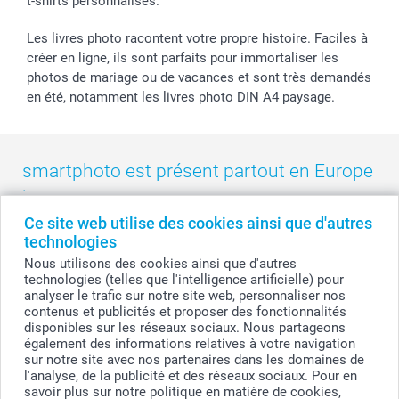
t-shirts personnalisés.
smartbonus
Les livres photo racontent votre propre histoire. Faciles à
créer en ligne, ils sont parfaits pour immortaliser les
photos de mariage ou de vacances et sont très demandés
en été, notamment les livres photo DIN A4 paysage.
smartphoto est présent partout en Europe
:
Ce site web utilise des cookies ainsi que d'autres
België
-
Belgique
-
Danmark
-
Deutschland
-
France
-
Ireland
technologies
-
Nederland
-
Norge
-
Österreich
-
Schweiz
-
Suisse
-
Nous utilisons des cookies ainsi que d'autres
Switzerland
-
Suomi
-
Sverige
-
United Kingdom
-
technologies (telles que l'intelligence artificielle) pour
Other Countries
analyser le trafic sur notre site web, personnaliser nos
contenus et publicités et proposer des fonctionnalités
disponibles sur les réseaux sociaux. Nous partageons
également des informations relatives à votre navigation
Tous les prix sont en francs suisses (CHF), TVA incluse et hors frais de port.
sur notre site avec nos partenaires dans les domaines de
l'analyse, de la publicité et des réseaux sociaux. Pour en
savoir plus sur notre politique en matière de cookies,