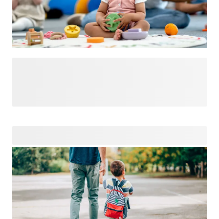
Lorsque votre bébé va à la crèche pour la première fois,
cela peut être une expérience éprouvante pour les parents.
Il faut s'y habituer et vous voulez que tout se passe bien.
Une bonne préparation peut vous aider à maîtriser vos
nerfs. C'est pourquoi nous avons créé un magasin de
puériculture avec tout ce dont votre enfant a besoin à la
crèche. Pensez à un
et à un
personnalisés pour organiser les affaires de votre enfant.
Jetez un coup d'œil à notre boutique pour plus de conseils
et d'inspiration.