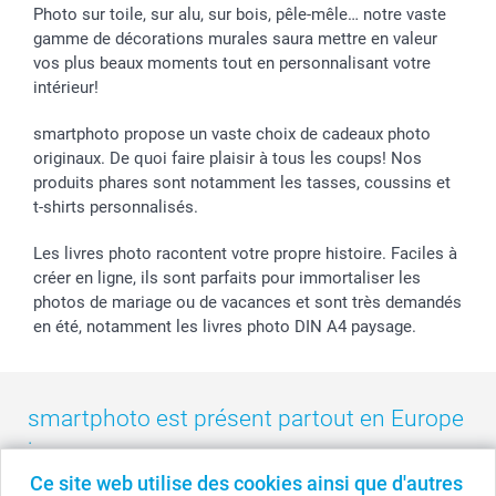
Stickers & Etiquettes
Affiliation
Confirmation ou communion
Livraison en 48 heures
Photo sur toile, sur alu, sur bois, pêle-mêle… notre vaste
gamme de décorations murales saura mettre en valeur
Chèque Cadeau
Investor Relations
Mariage
Modes de Paiement
vos plus beaux moments tout en personnalisant votre
B2B smartbusiness
Fête d'anniversaire
Identifiez-vous
intérieur!
Droit de rétractation
Collection naissance
Plan du site
Tous les évènements
Statut de ma commande
smartphoto propose un vaste choix de cadeaux photo
smarfriends
originaux. De quoi faire plaisir à tous les coups! Nos
produits phares sont notamment les tasses, coussins et
smartgarantie
t-shirts personnalisés.
smartbonus
Les livres photo racontent votre propre histoire. Faciles à
créer en ligne, ils sont parfaits pour immortaliser les
photos de mariage ou de vacances et sont très demandés
en été, notamment les livres photo DIN A4 paysage.
smartphoto est présent partout en Europe
:
Ce site web utilise des cookies ainsi que d'autres
België
-
Belgique
-
Danmark
-
Deutschland
-
France
-
Ireland