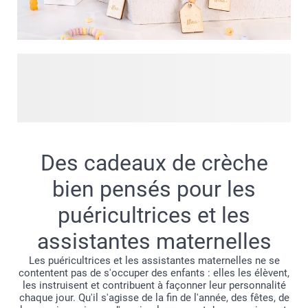
Régalez les gourmands avec nos cadeaux personnalisés
contenant de délicieuses friandises. Ils seront parfaits pour
célébrer toutes les occasions, que ce soit le premier ou le
dernier jour d'école, ou simplement pour faire plaisir.
Surprenez vos proches en leur offrant une expérience
gourmande inoubliable, et ils ne manqueront pas d'en
Des cadeaux de crèche
redemander.
bien pensés pour les
puéricultrices et les
assistantes maternelles
Les puéricultrices et les assistantes maternelles ne se
contentent pas de s'occuper des enfants : elles les élèvent,
les instruisent et contribuent à façonner leur personnalité
chaque jour. Qu'il s'agisse de la fin de l'année, des fêtes, de