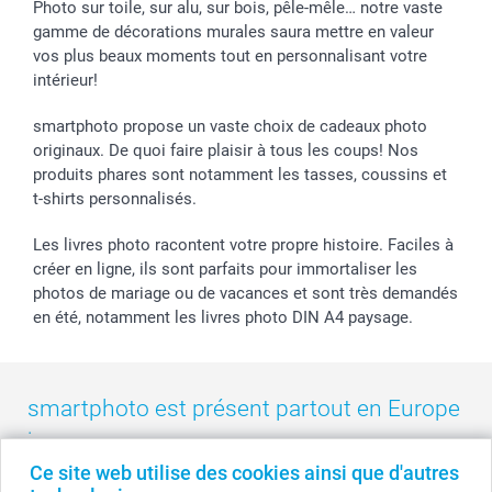
Stickers & Etiquettes
Affiliation
Confirmation ou communion
Livraison en 48 heures
Photo sur toile, sur alu, sur bois, pêle-mêle… notre vaste
gamme de décorations murales saura mettre en valeur
Chèque Cadeau
Investor Relations
Mariage
Modes de Paiement
vos plus beaux moments tout en personnalisant votre
B2B smartbusiness
Fête d'anniversaire
Identifiez-vous
intérieur!
Droit de rétractation
Collection naissance
Plan du site
Tous les évènements
Statut de ma commande
smartphoto propose un vaste choix de cadeaux photo
smarfriends
originaux. De quoi faire plaisir à tous les coups! Nos
produits phares sont notamment les tasses, coussins et
smartgarantie
t-shirts personnalisés.
smartbonus
Les livres photo racontent votre propre histoire. Faciles à
créer en ligne, ils sont parfaits pour immortaliser les
photos de mariage ou de vacances et sont très demandés
en été, notamment les livres photo DIN A4 paysage.
smartphoto est présent partout en Europe
:
Ce site web utilise des cookies ainsi que d'autres
België
-
Belgique
-
Danmark
-
Deutschland
-
France
-
Ireland