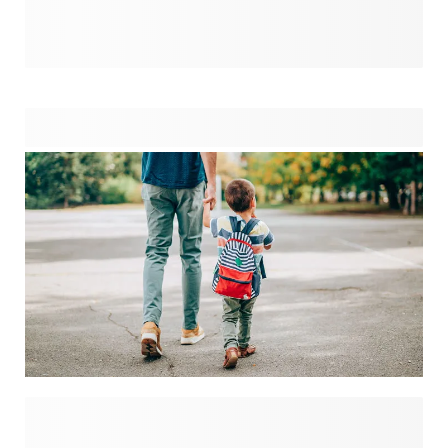
cela peut être une expérience éprouvante pour les parents.
Il faut s'y habituer et vous voulez que tout se passe bien.
Une bonne préparation peut vous aider à maîtriser vos
nerfs. C'est pourquoi nous avons créé un magasin de
puériculture avec tout ce dont votre enfant a besoin à la
crèche. Pensez à un
et à un
personnalisés pour organiser les affaires de votre enfant.
Jetez un coup d'œil à notre boutique pour plus de conseils
et d'inspiration.
Les vacances sont terminées, et il est temps de retourner à
l'école ! Pour une rentrée réussie, optez pour des solutions