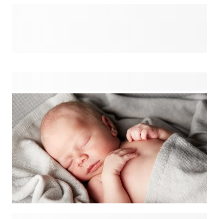
Reprendre le travail après un congé maternité est une étape
importante. Après des mois passés ensemble chaque jour,
commencer une nouvelle routine peut être à la fois excitant
et émouvant. Il est tout à fait normal de manquer votre
petit bout tout en étant heureuse de retrouver vos
collègues et vos projets. De petites touches personnelles
peuvent faciliter cette transition. Garder une photo préférée
à portée de main – sur un
, un
de souris ou une
– apporte du réconfort pendant les journées chargées et
rappelle la maison. Découvrez des idées inspirantes pour
personnaliser vos essentiels du quotidien dans notre
boutique back to work.