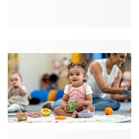
Trouver le cadeau parfait pour un bébé en crèche peut être
une tâche délicieuse mais parfois difficile. Que ce soit pour
célébrer un anniversaire, une étape spéciale ou simplement
pour exprimer votre gratitude envers les professionnels qui
s’en occupent, les cadeaux réfléchis pour la crèche peuvent
faire forte impression. Chez smartphoto, nous proposons
une variété de cadeaux uniques et pratiques parfaits pour
les tout-petits en crèche.
Lorsque votre bébé va à la crèche pour la première fois,