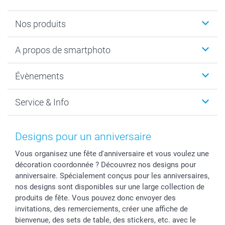
Nos produits
Livre photo
A propos de smartphoto
Cadeaux photo
Photo sur toile, Poster & Pêle-mêle
Qui sommes-nous?
Évènements
MyNameBook
Durabilité
Faire-part & Cartes
Protection des données
Noël
Service & Info
Développement photo & Tirage photo
Gestion des cookies
Nouvel An
Coques smartphone
Conditions
Saint-Valentin
Contact & FAQ
Cadres photo & accessoires déco
Mentions Légales
Fête des Mères
Tarifs et frais de livraison
Designs pour un anniversaire
Calendrier photos & Agendas photo
Presse
Fête des Pères
Livraison
Vous organisez une fête d'anniversaire et vous voulez une
Stickers & Etiquettes
Affiliation
Confirmation ou communion
Livraison en 48 heures
décoration coordonnée ? Découvrez nos designs pour
Chèque Cadeau
Investor Relations
Mariage
Modes de Paiement
anniversaire. Spécialement conçus pour les anniversaires,
B2B smartbusiness
Fête d'anniversaire
Identifiez-vous
nos designs sont disponibles sur une large collection de
Droit de rétractation
Collection naissance
Plan du site
produits de fête. Vous pouvez donc envoyer des
invitations, des remerciements, créer une affiche de
Tous les évènements
Statut de ma commande
bienvenue, des sets de table, des stickers, etc. avec le
smarfriends