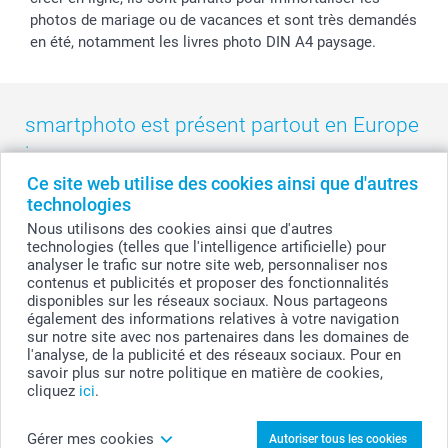
photos de mariage ou de vacances et sont très demandés
en été, notamment les livres photo DIN A4 paysage.
smartphoto est présent partout en Europe
:
Ce site web utilise des cookies ainsi que d'autres
België
-
Belgique
-
Danmark
-
Deutschland
-
France
-
Ireland
technologies
-
Nederland
-
Norge
-
Österreich
-
Schweiz
-
Suisse
-
Nous utilisons des cookies ainsi que d'autres
Switzerland
-
Suomi
-
Sverige
-
United Kingdom
-
technologies (telles que l'intelligence artificielle) pour
Other Countries
analyser le trafic sur notre site web, personnaliser nos
contenus et publicités et proposer des fonctionnalités
disponibles sur les réseaux sociaux. Nous partageons
également des informations relatives à votre navigation
Tous les prix sont en francs suisses (CHF), TVA incluse et hors frais de port.
sur notre site avec nos partenaires dans les domaines de
l'analyse, de la publicité et des réseaux sociaux. Pour en
savoir plus sur notre politique en matière de cookies,
cliquez
ici
.
© smartphoto group. Tous droits réservés
Gérer mes cookies
Autoriser tous les cookies