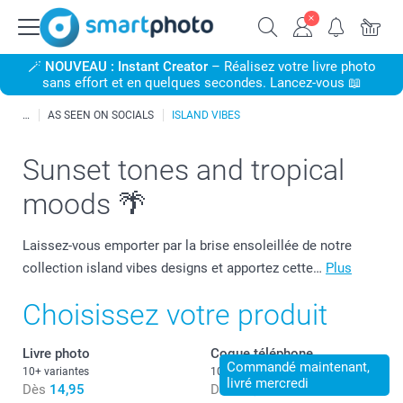
🪄
NOUVEAU : Instant Creator
– Réalisez votre livre photo
sans effort et en quelques secondes. Lancez-vous 📖
AS SEEN ON SOCIALS
ISLAND VIBES
Sunset tones and tropical
moods 🌴
Laissez-vous emporter par la brise ensoleillée de notre
collection island vibes designs et apportez cette…
Plus
Choisissez votre produit
Livre photo
Coque téléphone
Commandé maintenant,
10+ variantes
10+ variantes
livré mercredi
Dès
14,95
Dès
21,95