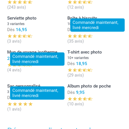
(243 avis)
(12 avis)
Serviette photo
Boîte à biscuits
Commandé maintenant,
3 variantes
10 variantes
livré mercredi
Dès
16,95
Dès
24,95
(3 avis)
(35 avis)
Mug de voyage isotherme
T-shirt avec photo
Commandé maintenant,
24,95
10+ variantes
livré mercredi
Dès
18,95
(4 avis)
(29 avis)
Sac personnalisé
Album photo de poche
Commandé maintenant,
3 variantes
Dès
9,95
livré mercredi
Dès
16,95
(10 avis)
(1 avis)