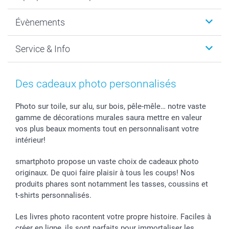
Photo sur toile, Poster & Pêle-mêle
Qui sommes-nous?
Évènements
MyNameBook
Durabilité
Faire-part & Cartes
Protection des données
Noël
Service & Info
Développement photo & Tirage photo
Gestion des cookies
Nouvel An
Coques smartphone
Conditions
Saint-Valentin
Contact & FAQ
Cadres photo & accessoires déco
Mentions Légales
Fête des Mères
Tarifs et frais de livraison
Des cadeaux photo personnalisés
Calendrier photos & Agendas photo
Presse
Fête des Pères
Livraison
Stickers & Etiquettes
Affiliation
Confirmation ou communion
Livraison en 48 heures
Photo sur toile, sur alu, sur bois, pêle-mêle… notre vaste
gamme de décorations murales saura mettre en valeur
Chèque Cadeau
Investor Relations
Mariage
Modes de Paiement
vos plus beaux moments tout en personnalisant votre
B2B smartbusiness
Fête d'anniversaire
Identifiez-vous
intérieur!
Droit de rétractation
Collection naissance
Plan du site
Tous les évènements
Statut de ma commande
smartphoto propose un vaste choix de cadeaux photo
smarfriends
originaux. De quoi faire plaisir à tous les coups! Nos
produits phares sont notamment les tasses, coussins et
smartgarantie
t-shirts personnalisés.
smartbonus
Les livres photo racontent votre propre histoire. Faciles à
créer en ligne, ils sont parfaits pour immortaliser les