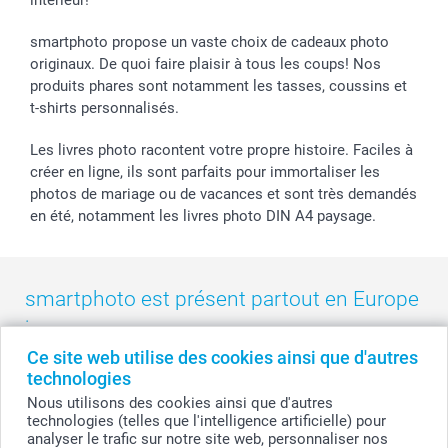
Droit de rétractation
Collection naissance
Plan du site
Tous les évènements
Statut de ma commande
smartphoto propose un vaste choix de cadeaux photo
smarfriends
originaux. De quoi faire plaisir à tous les coups! Nos
produits phares sont notamment les tasses, coussins et
smartgarantie
t-shirts personnalisés.
smartbonus
Les livres photo racontent votre propre histoire. Faciles à
créer en ligne, ils sont parfaits pour immortaliser les
photos de mariage ou de vacances et sont très demandés
en été, notamment les livres photo DIN A4 paysage.
smartphoto est présent partout en Europe
:
Ce site web utilise des cookies ainsi que d'autres
België
-
Belgique
-
Danmark
-
Deutschland
-
France
-
Ireland
technologies
-
Nederland
-
Norge
-
Österreich
-
Schweiz
-
Suisse
-
Nous utilisons des cookies ainsi que d'autres
Switzerland
-
Suomi
-
Sverige
-
United Kingdom
-
technologies (telles que l'intelligence artificielle) pour
Other Countries
analyser le trafic sur notre site web, personnaliser nos