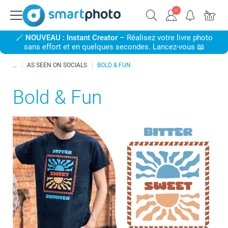
🪄
NOUVEAU : Instant Creator
– Réalisez votre livre photo
sans effort et en quelques secondes. Lancez-vous 📖
AS SEEN ON SOCIALS
BOLD & FUN
Bold & Fun