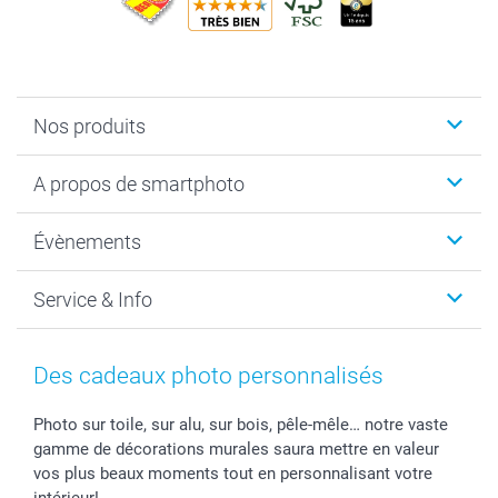
Nos produits
Livre photo
A propos de smartphoto
Cadeaux photo
Photo sur toile, Poster & Pêle-mêle
Qui sommes-nous?
Évènements
MyNameBook
Durabilité
Faire-part & Cartes
Protection des données
Noël
Service & Info
Développement photo & Tirage photo
Gestion des cookies
Nouvel An
Coques smartphone
Conditions
Saint-Valentin
Contact & FAQ
Cadres photo & accessoires déco
Mentions Légales
Fête des Mères
Tarifs et frais de livraison
Des cadeaux photo personnalisés
Calendrier photos & Agendas photo
Presse
Fête des Pères
Livraison
Stickers & Etiquettes
Affiliation
Confirmation ou communion
Livraison en 48 heures
Photo sur toile, sur alu, sur bois, pêle-mêle… notre vaste
gamme de décorations murales saura mettre en valeur
Chèque Cadeau
Investor Relations
Mariage
Modes de Paiement
vos plus beaux moments tout en personnalisant votre
B2B smartbusiness
Fête d'anniversaire
Identifiez-vous
intérieur!